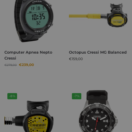
Computer Apnea Nepto
Octopus Cressi MG Balanced
Cressi
€
159,00
€
239,00
€
279,00
-8%
-7%