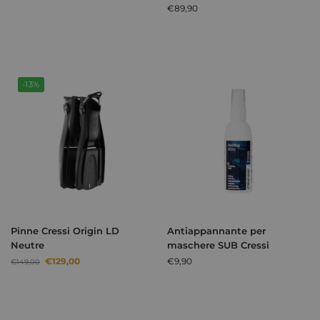
€
89,90
-13%
Pinne Cressi Origin LD
Antiappannante per
Neutre
maschere SUB Cressi
€
129,00
€
9,90
€
149,00