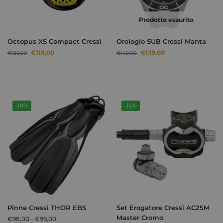
Prodotto esaurito
Octopus XS Compact Cressi
Orologio SUB Cressi Manta
€
119,00
€
139,00
€
129,00
€
149,00
-18%
-15%
Pinne Cressi THOR EBS
Set Erogatore Cressi AC25M
Master Cromo
€
98,00
-
€
99,00