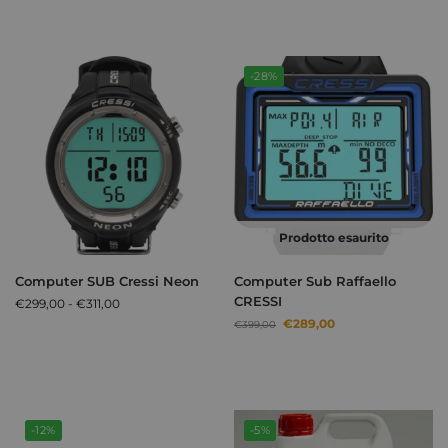
-28%
Prodotto esaurito
Computer SUB Cressi Neon
Computer Sub Raffaello
CRESSI
€
299,00
-
€
311,00
€
289,00
€
399,00
-12%
-5%