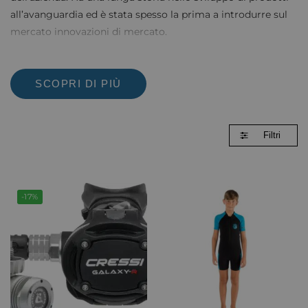
all’avanguardia ed è stata spesso la prima a introdurre sul
mercato innovazioni di mercato.
SCOPRI DI PIÙ
Filtri
-17%