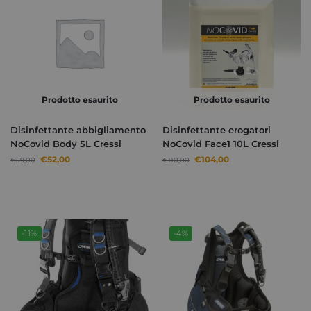
Prodotto esaurito
Prodotto esaurito
Disinfettante abbigliamento
Disinfettante erogatori
NoCovid Body 5L Cressi
NoCovid Face1 10L Cressi
€
52,00
€
104,00
€
59,00
€
110,00
-11%
-4%