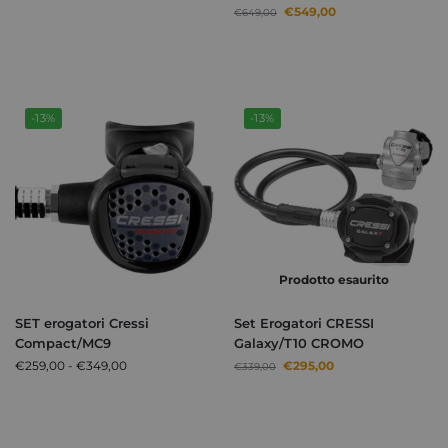
€
549,00
€
649,00
-13%
-13%
Prodotto esaurito
SET erogatori Cressi
Set Erogatori CRESSI
Compact/MC9
Galaxy/T10 CROMO
€
259,00
-
€
349,00
€
295,00
€
339,00