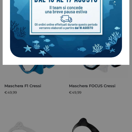
Maschera F1 Cressi
Maschera FOCUS Cressi
€
49,99
€
49,99