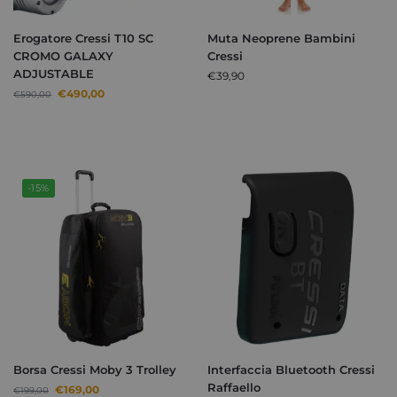
Erogatore Cressi T10 SC
Muta Neoprene Bambini
CROMO GALAXY
Cressi
ADJUSTABLE
€
39,90
€
490,00
€
590,00
-15%
Borsa Cressi Moby 3 Trolley
Interfaccia Bluetooth Cressi
Raffaello
€
169,00
€
199,00