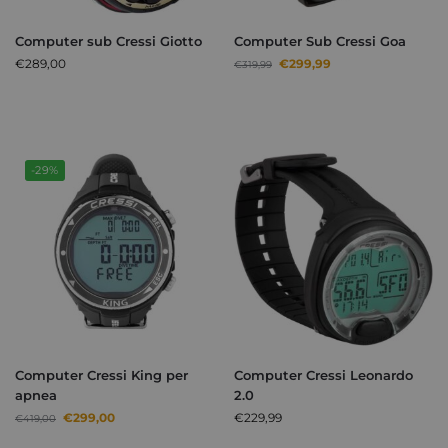
Computer sub Cressi Giotto
Computer Sub Cressi Goa
€
289,00
€
299,99
€
319,99
-29%
Computer Cressi King per
Computer Cressi Leonardo
apnea
2.0
€
299,00
€
229,99
€
419,00