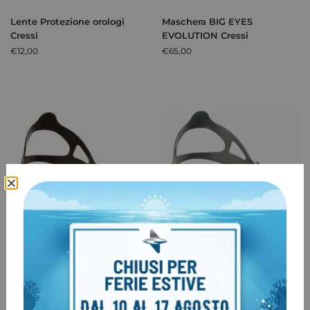
Lente Protezione orologi
Maschera BIG EYES
Cressi
EVOLUTION Cressi
€
12,00
€
65,00
Maschera Calibro Cressi
Maschera Cressi AIR
CRYSTAL
€
59,90
€
59,00