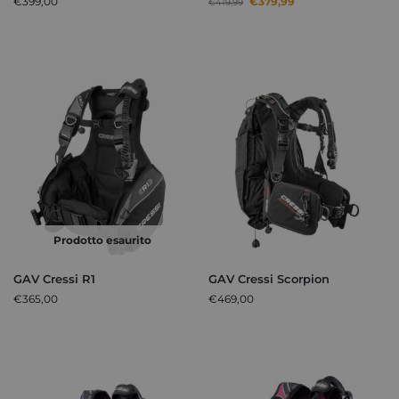
€
399,00
€
379,99
€
419,99
Prodotto esaurito
GAV Cressi R1
GAV Cressi Scorpion
€
365,00
€
469,00