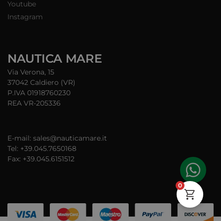
Youtube
Instagram
NAUTICA MARE
Via Verona, 15
37042 Caldiero (VR)
P.IVA 01918760230
REA VR-205336
E-mail: sales@nauticamare.it
Tel: +39.045.7650168
Fax: +39.045.6151512
0