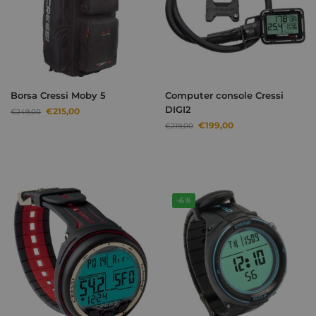
Borsa Cressi Moby 5
Computer console Cressi
DIGI2
€
215,00
€
249,00
€
199,00
€
219,00
-6%