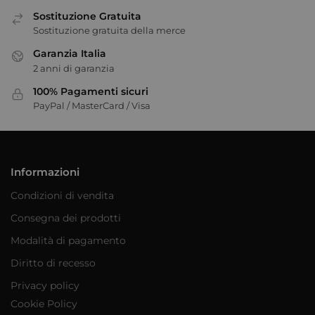
Sostituzione Gratuita
Sostituzione gratuita della merce
Garanzia Italia
2 anni di garanzia
100% Pagamenti sicuri
PayPal / MasterCard / Visa
Informazioni
Condizioni di vendita
Consegna dei prodotti
Modalità di pagamento
Diritto di recesso
Privacy policy
Cookie Policy