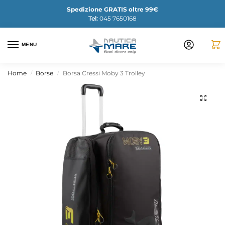
Spedizione GRATIS oltre 99€
Tel:
045 7650168
MENU
Home
Borse
Borsa Cressi Moby 3 Trolley
/
/