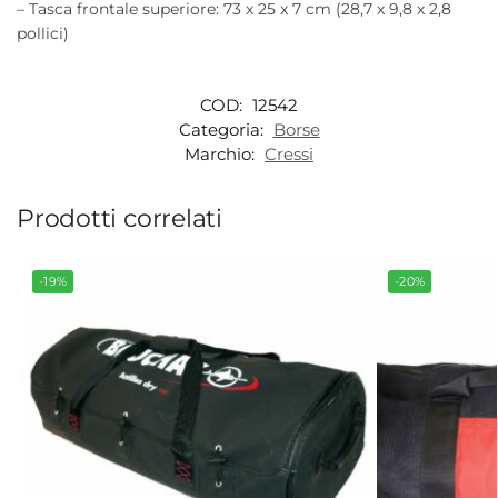
– Tasca frontale superiore: 73 x 25 x 7 cm (28,7 x 9,8 x 2,8
pollici)
COD:
12542
Categoria:
Borse
Marchio:
Cressi
Prodotti correlati
-19%
-20%