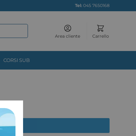
Tel:
045 7650168
Area cliente
Carrello
CORSI SUB