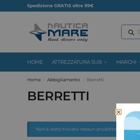
Spedizione GRATIS oltre 99€
HOME
ATTREZZATURA SUB
MARCHI
Home
Abbigliamento
Berretti
/
/
BERRETTI
Non è stato trovato nessun prodotto che corrisp