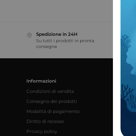
Spedizione in 24H
Sos
Su tutti i prodotti in pronta
Sos
consegna
me
Informazioni
Servizio
Condizioni di vendita
Trackin
Consegna dei prodotti
Area cl
Modulo 
Modalità di pagamento
Diritto di recesso
Privacy policy