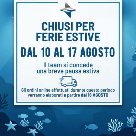
tituzione Gratuita
Garanzia Italia
tituzione gratuita della
2 anni di garanzia
rce
 Clienti
Sub & Diving
g spedizioni
Articoli Sub
iente
Diving news
resi
Video