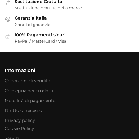
Sostituzione Gratuita
Sostituzione gratuita della merce
Garanzia Italia
2 anni di garanzia
100% Pagamenti sicuri
PayPal / MasterCard / Visa
Informazioni
Condizioni di vendita
Consegna dei prodotti
Modalità di pagamento
Diritto di recesso
Privacy policy
Cookie Policy
Servizi