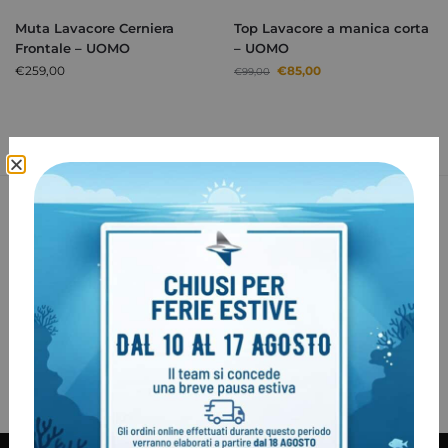
Muta Lavacore Cerniera
Top Lavacore a manica corta
Frontale – UOMO
– UOMO
€
259,00
€
85,00
€
99,00
Spedizione in 24H
Su tutti i prodotti in pronta consegna
Sostituzione Gratuita
Sostituzione gratuita della merce
Garanzia Italia
2 anni di garanzia
100% Pagamenti sicuri
PayPal / MasterCard / Visa