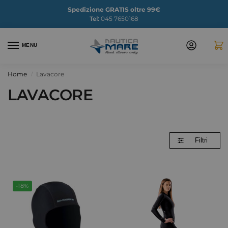
Spedizione GRATIS oltre 99€
Tel:
045 7650168
MENU
Home
Lavacore
/
LAVACORE
Filtri
-18%