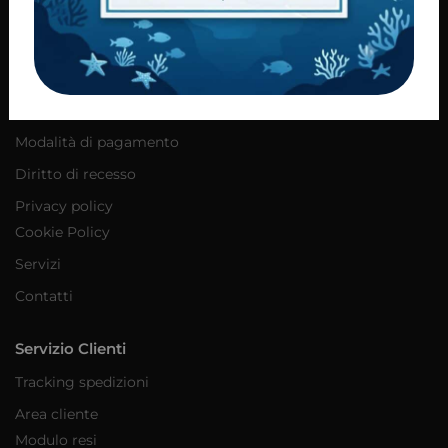
Informazioni
Condizioni di vendita
Consegna dei prodotti
Modalità di pagamento
Diritto di recesso
Privacy policy
Cookie Policy
Servizi
Contatti
Servizio Clienti
Tracking spedizioni
Area cliente
Modulo resi