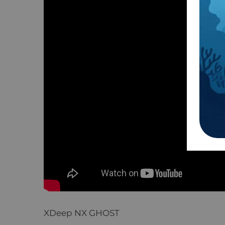
XDeep NX GHOST