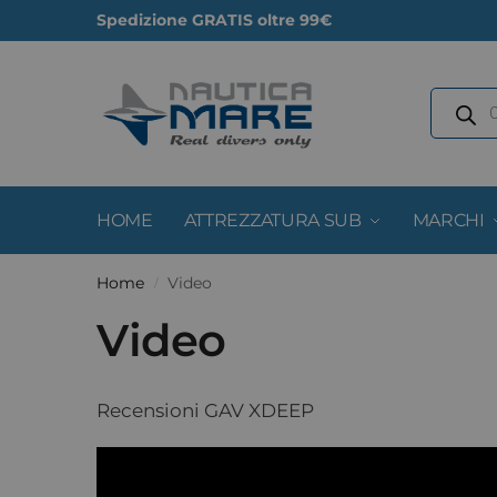
Spedizione GRATIS oltre 99€
HOME
ATTREZZATURA SUB
MARCHI
Home
Video
/
Video
Recensioni GAV XDEEP