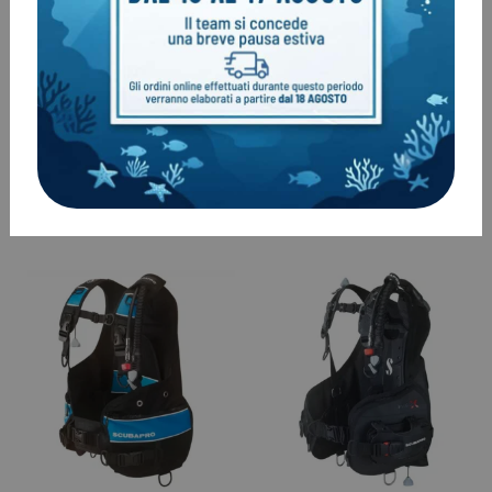
GAV Bella ScubaPro
GAV Glide ScubaPro
€
589,00
€
589,00