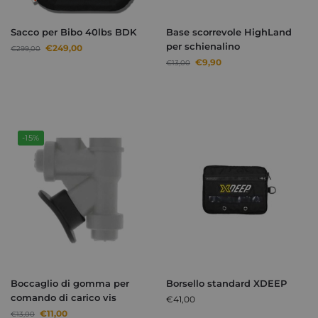
Sacco per Bibo 40lbs BDK
Base scorrevole HighLand
per schienalino
€
249,00
€
299,00
€
9,90
€
13,00
-15%
Boccaglio di gomma per
Borsello standard XDEEP
comando di carico vis
€
41,00
€
11,00
€
13,00