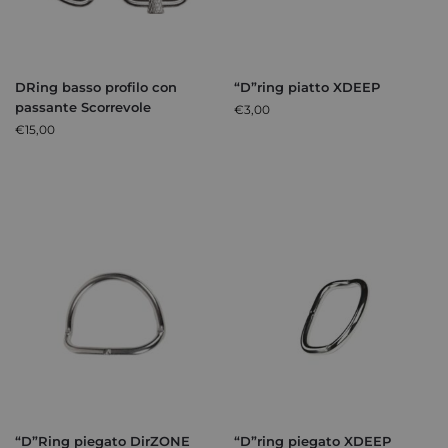
DRing basso profilo con
“D”ring piatto XDEEP
passante Scorrevole
€
3,00
€
15,00
“D”Ring piegato DirZONE
“D”ring piegato XDEEP