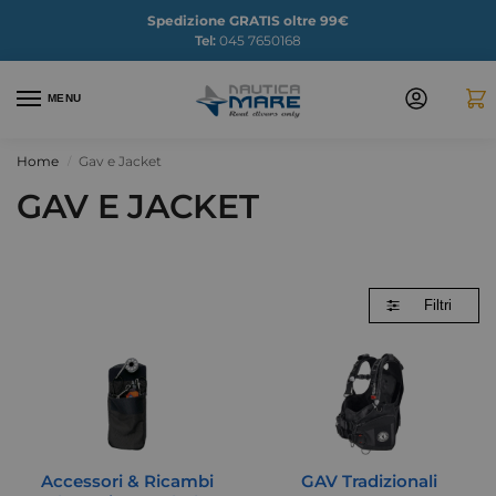
Spedizione GRATIS oltre 99€
Tel:
045 7650168
MENU
Home
Gav e Jacket
/
GAV E JACKET
Filtri
Accessori & Ricambi
GAV Tradizionali