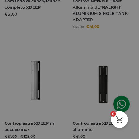
Comando di carico/scarico
Contropiastra NX Ghost
completo XDEEP
Alluminio ULTRALIGHT
ALUMINIUM SINGLE TANK
€
51,00
ADAPTER
€
41,00
€
45,00
0
Contropiastra XDEEP in
Contropiastra XDEEP in
acciaio inox
alluminio
€
51,00
-
€
103,00
€
41,00