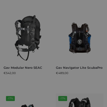
Gav Modular Nero SEAC
Gav Navigator Lite ScubaPro
€
542,00
€
489,00
-17%
-17%