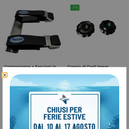
-7%
Contropiastra + Fascioni in
Coppia di Dadi Heser
Acciaio Halcyon
€
28,00
€
30,00
€
218,00