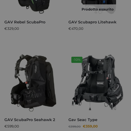
Prodotto esaurito
GAV Rebel ScubaPro
GAV Scubapro Litehawk
€
329,00
€
470,00
-10%
GAV ScubaPro Seahawk 2
Gav Seac Type
€
599,00
€
359,00
€
399,00