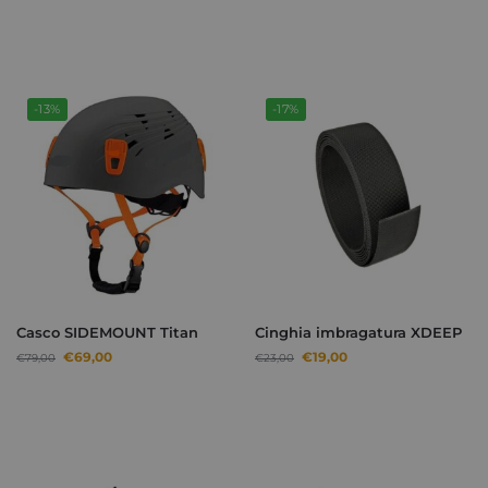
-13%
-17%
Casco SIDEMOUNT Titan
Cinghia imbragatura XDEEP
€
69,00
€
19,00
€
79,00
€
23,00