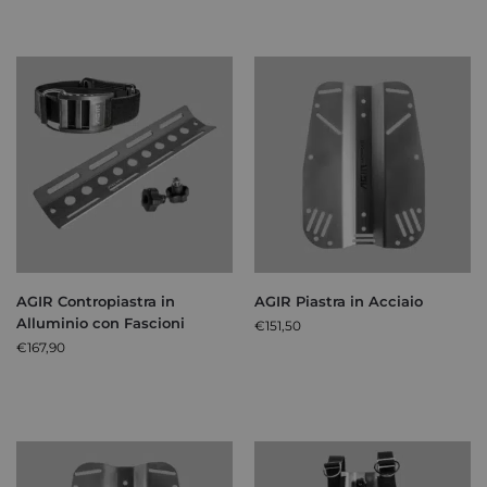
AGIR Contropiastra in
AGIR Piastra in Acciaio
Alluminio con Fascioni
€
151,50
€
167,90