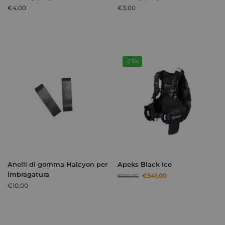
€
4,00
€
3,00
-23%
Anelli di gomma Halcyon per
Apeks Black Ice
imbragatura
€
541,00
€
699,00
€
10,00