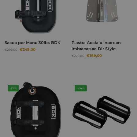
Sacco per Mono 30lbs BDK
Piastra Acciaio Inox con
imbracatura Dir Style
€
249,00
€
299,00
€
189,00
€
229,00
-17%
-24%