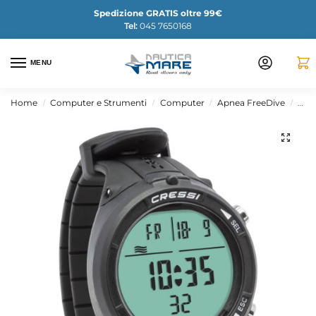
Spedizione GRATIS oltre 99€
Tel:
045 7650168
MENU
Home
Computer e Strumenti
Computer
Apnea FreeDive
Com
/
/
/
/