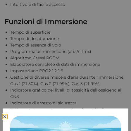
Intuitivo e di facile accesso
Funzioni di Immersione
Tempo di superficie
Tempo di desaturazione
Tempo di assenza di volo
Programma di immersione (aria/nitrox)
Algoritmo Cressi RGBM
Elaboratore completo di dati di immersione
Impostazione PPO2 1,2-1,6
Gestione di diverse miscele d’aria durante l’immersione:
Gas 1 (21-50%), Gas 2 (21-99%), Gas 3 (21-99%)
Indicatore grafico dei livelli di tossicità dell’ossigeno al
CNS
Indicatore di arresto di sicurezza
Fattore di sicurezza impostabile a diversi livelli
Impostazione dell’altitudine
Algoritmo di emersione incontrollata
Possibilità di alternare immersioni con nitrox e aria