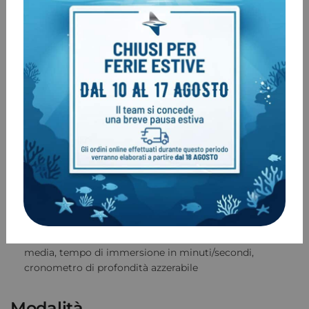
durante la desaturazione
Tempo visibile durante l’immersione
Possibilità di inserire/annullare una sosta profonda
Allarmi sonori per violazione della velocità di risalita,
sosta di decompressione o PPO2
Allarmi di risalita disattivabili
Possibilità di reset totale (utile per i noleggi)
Possibilità di pianificare immersioni senza
decompressione
Programma libero (apnea)
Visualizzazione di tutti i dati di immersione: profondità,
temperatura dell’acqua, contatore d’immersione,
profondità massima dell’immersione, tempo di
immersione, intervallo di superficie tra le immersioni,
durata della sessione di immersione, intervallo di
superficie, allarme del tempo di recupero, profondità
media, tempo di immersione in minuti/secondi,
cronometro di profondità azzerabile
Modalità