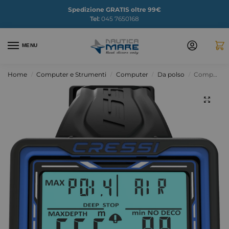
Spedizione GRATIS oltre 99€
Tel:
045 7650168
MENU
Home
Computer e Strumenti
Computer
Da polso
Computer Sub Raffaello CRESSI
/
/
/
/