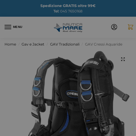
Spedizione GRATIS oltre 99€
Tel:
045 7650168
MENU
Home
Gav e Jacket
GAV Tradizionali
GAV Cressi Aquaride
/
/
/