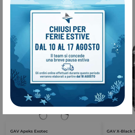
Prodotti correlati
-20%
-16%
GAV Apeks Exotec
GAV X-Black