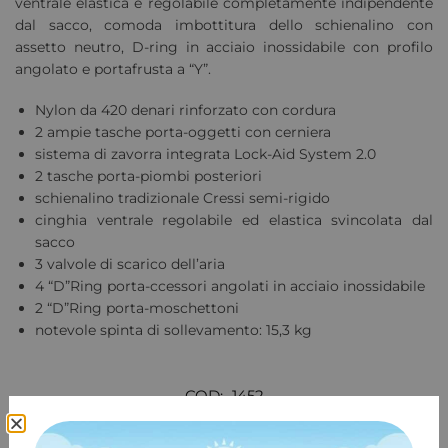
ventrale elastica e regolabile completamente indipendente
dal sacco, comoda imbottitura dello schienalino con
assetto neutro, D-ring in acciaio inossidabile con profilo
angolato e portafrusta a “Y”.
Nylon da 420 denari rinforzato con cordura
2 ampie tasche porta-oggetti con cerniera
sistema di zavorra integrata Lock-Aid System 2.0
2 tasche porta-piombi posteriori
schienalino tradizionale Cressi semi-rigido
cinghia ventrale regolabile ed elastica svincolata dal
sacco
3 valvole di scarico dell’aria
4 “D”Ring porta-ccessori angolati in acciaio inossidabile
2 “D”Ring porta-moschettoni
notevole spinta di sollevamento: 15,3 kg
COD:
1452
Categoria:
GAV Tradizionali
Marchio:
Cressi