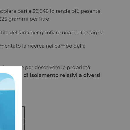
ecolare pari a 39,948 lo rende più pesante
,225 grammi per litro.
tile dell’aria per gonfiare una muta stagna.
imentato la ricerca nel campo della
nche usato per descrivere le proprietà
a i valori di isolamento relativi a diversi