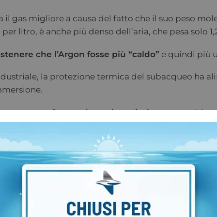
il gas migliore a causa del fatto che il suo peso mol
 per litro, è anche più denso dell’aria, che pesa solo 1
stenere che l’Argon fosse più “caldo”
e quindi più u
ndustriale, la protezione termica del subacqueo ha al
immersione.
solamento termico prodotto da un indumento
, ed è a
bella qui sotto (da Lippitt & Nuckols, 1983) che
riport