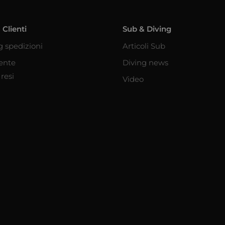
 Clienti
Sub & Diving
g spedizioni
Articoli Sub
iente
Diving news
resi
Video