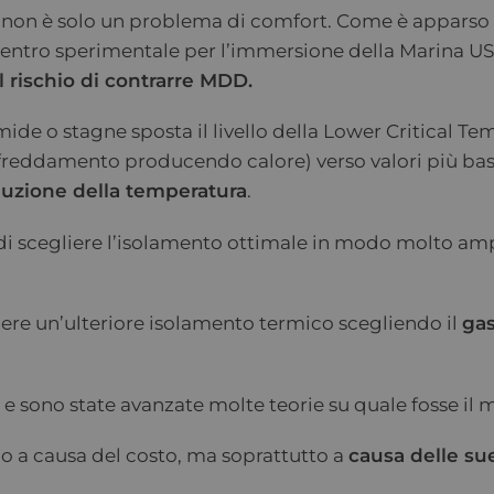
on è solo un problema di comfort. Come è apparso ch
l centro sperimentale per l’immersione della Marina US
 rischio di contrarre MDD.
ide o stagne sposta il livello della Lower Critical T
raffreddamento producendo calore) verso valori più ba
uzione della temperatura
.
i scegliere l’isolamento ottimale in modo molto amp
ere un’ulteriore isolamento termico scegliendo il
gas
i e sono state avanzate molte teorie su quale fosse il
o a causa del costo, ma soprattutto a
causa delle sue