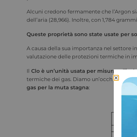
Alcuni credono fermamente che l’Argon sia 
dell’aria (28,966). Inoltre, con 1,784 grammi
Queste proprietà sono state usate per so
A causa della sua importanza nel settore i
valutazione delle protezioni termiche in 
Il
Clo è un’unità usata per misurare l’i
termiche dei gas. Diamo un’occhiata alla ta
gas per la muta stagna
: