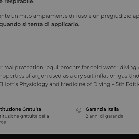
è respirabile
.
mente un mito ampiamente diffuso e un pregiudizio 
uando si tenta di applicarlo.
ermal protection requirements for cold water diving 
roperties of argon used as a dry suit inflation gas U
iott’s Physiology and Medicine of Diving – 5th Editi
tituzione Gratuita
Garanzia Italia
tituzione gratuita della
2 anni di garanzia
rce