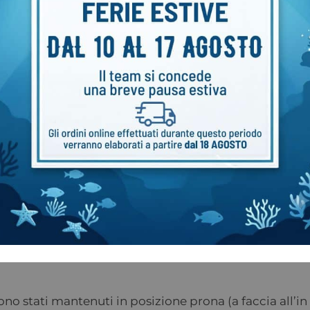
ca) e l’SF6 (Esafluoruro di zolfo), l’Argon appare il 
lamento termico superiore del 32% rispetto a quell
egese su Argon in immersione
e della Marina Norvegese nel 2001
non è riuscito aff
etti né sulla temperatura della pelle e su quella d
o stati mantenuti in posizione prona (a faccia all’in 