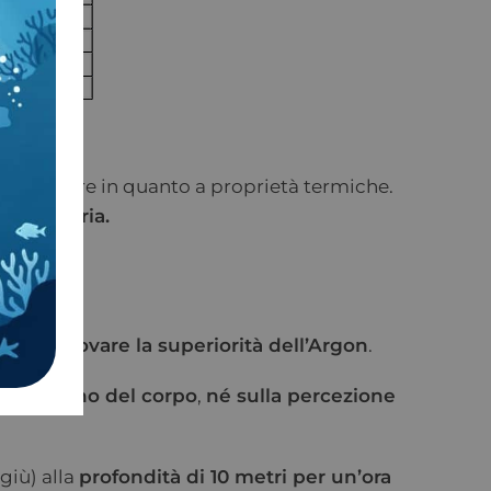
gas migliore in quanto a proprietà termiche.
o dell’aria.
atto a provare la superiorità dell’Argon
.
ell’interno del corpo
,
né sulla percezione
giù) alla
profondità di 10 metri per un’ora