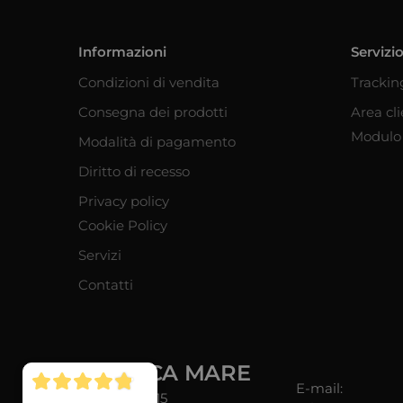
Informazioni
Servizio
Condizioni di vendita
Trackin
Consegna dei prodotti
Area cl
Modulo 
Modalità di pagamento
Diritto di recesso
Privacy policy
Cookie Policy
Servizi
Contatti
NAUTICA MARE
E-mail:
Via Verona, 15