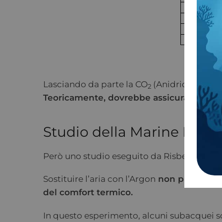
Lasciando da parte la CO
(Anidride Carboni
2
Teoricamente, dovrebbe assicurare un iso
Studio della Marine Norv
Però uno studio eseguito da Risberg & Hop
Sostituire l’aria con l’Argon
non produce eff
del comfort termico.
In questo esperimento, alcuni subacquei son