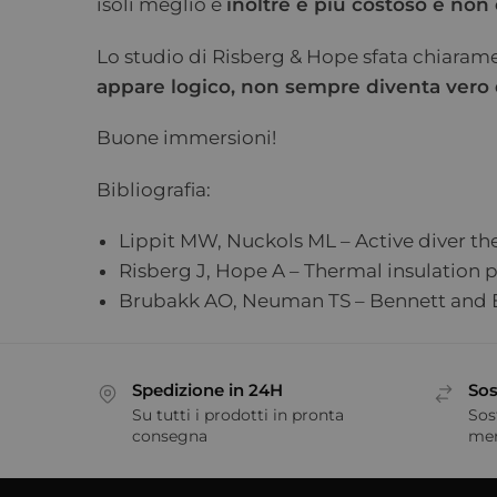
isoli meglio e
inoltre è più costoso e non 
Lo studio di Risberg & Hope sfata chiara
appare logico, non sempre diventa vero q
Buone immersioni!
Bibliografia:
Lippit MW, Nuckols ML – Active diver th
Risberg J, Hope A – Thermal insulation p
Brubakk AO, Neuman TS – Bennett and Ell
Spedizione in 24H
Sos
Su tutti i prodotti in pronta
Sos
consegna
me