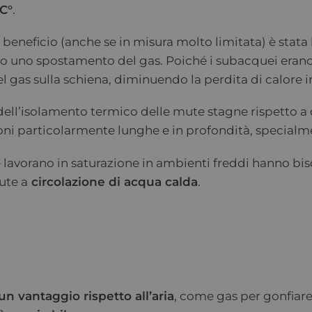
C°
.
beneficio (anche se in misura molto limitata) è stata 
ato uno spostamento del gas. Poiché i subacquei erano
 gas sulla schiena, diminuendo la perdita di calore i
à dell’isolamento termico delle mute stagne rispetto
sioni particolarmente lunghe e in profondità, special
e lavorano in saturazione in ambienti freddi hanno b
ute a
circolazione di acqua calda
.
n vantaggio rispetto all’aria
, come gas per gonfiar