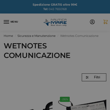
Spedizione GRATIS oltre 99€
Tel:
045 7650168
MENU
Home
Sicurezza e Manutenzione
Wetnotes Comunicazione
/
/
WETNOTES
COMUNICAZIONE
Filtri
-26%