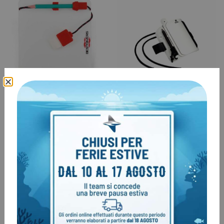
Lavagna BestDivers Basic
Lavagna da braccio multi-
pagina
€
14,00
€
27,00