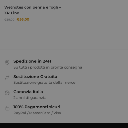
Wetnotes con penna e fogli –
XR Line
€
56,00
€
59,00
Spedizione in 24H
Su tutti i prodotti in pronta consegna
Sostituzione Gratuita
Sostituzione gratuita della merce
Garanzia Italia
2 anni di garanzia
100% Pagamenti sicuri
PayPal / MasterCard / Visa