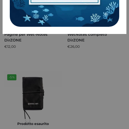
Pagine per Wet-Notes
WetNotes completo
DirZONE
DirZONE
€
12,00
€
26,00
-5%
Prodotto esaurito