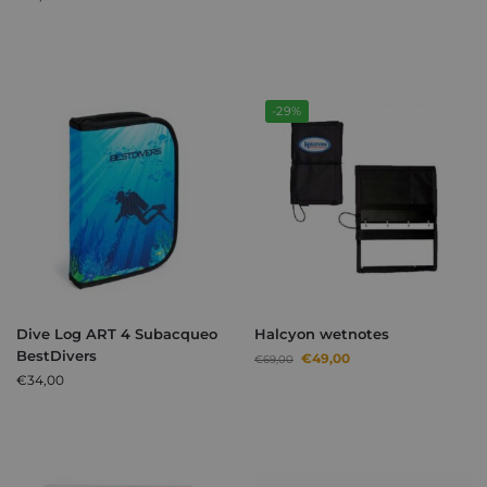
-29%
Dive Log ART 4 Subacqueo
Halcyon wetnotes
BestDivers
€
49,00
€
69,00
€
34,00