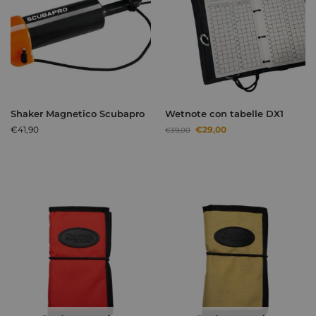
Shaker Magnetico Scubapro
Wetnote con tabelle DX1
€
41,90
€
29,00
€
39,00