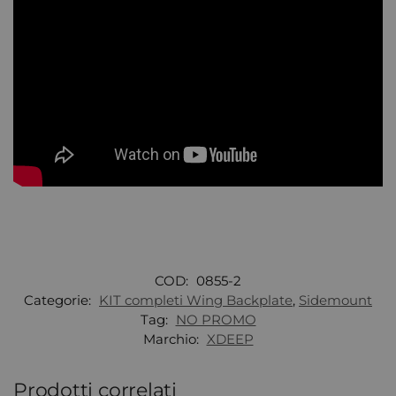
COD:
0855-2
Categorie:
KIT completi Wing Backplate
,
Sidemount
Tag:
NO PROMO
Marchio:
XDEEP
Prodotti correlati