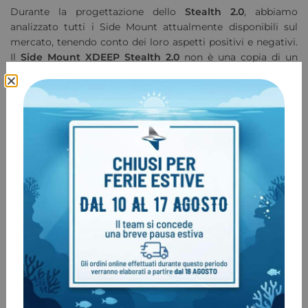
Durante la progettazione dello
Stealth 2.0
, abbiamo
analizzato tutti i Side Mount attualmente disponibili sul
mercato, tenendo conto dei loro aspetti positivi e negativi.
Il
Side Mount XDEEP Stealth 2.0
non è una copia di un
modello esistente, si tratta di un Side Mount
completamente nuovo, con una struttura rivoluzionaria,
che può essere utilizzato in maniera ottimale nelle calde
grotte dello Yucatan o nelle fredde acque europee.
Sistema di zavorra innovativo
Il Side Mount
XDEEP Stealth
2.0 utilizza un sistema di
zavorra senza precedenti. Nelle immersioni in sidemount il
sistema di zavorra copre un ruolo fondamentale. La
corretta distribuzione del peso necessario e la quantità di
zavorra utilizzata viene spesso lasciata al casa. Con l’utilizzo
di una muta stagna e sottomuta pesante è necessario
posizionare la zavorra nel miglior modo.
Il sidemount
XDeep Stealth
2.0
risolve completamente il
problema della zavorra, infatti si possono inserire fino a