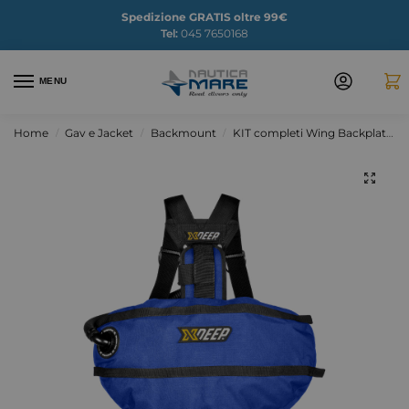
Spedizione GRATIS oltre 99€
Tel:
045 7650168
MENU
Home
Gav e Jacket
Backmount
KIT completi Wing Backplate
/
/
/