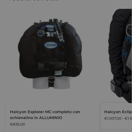
Halcyon Explorer MC completo con
Halcyon Ecli
schienalino in ALLUMINIO
€
1.007,00
-
€
1.
€
835,00