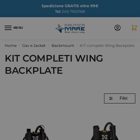
Spedizione GRATIS oltre 99€
Tel:
045 7650168
MENU
Home
Gav e Jacket
Backmount
KIT completi Wing Backplate
/
/
/
KIT COMPLETI WING
BACKPLATE
Filtri