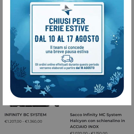
Halcyon Explorer MC system
Halcyon JJ CCR rebreather
per bibombola con
system edizione limitata
schienalino in ACCIAIO INOX
Black 2020
€
835,00
€
1.155,00
-11%
INFINITY BC SYSTEM
Sacco Infinity MC System
Halcyon con schienalino in
€
1.207,00
-
€
1.360,00
ACCIAIO INOX
€
1.020,00
-
€
1.150,00