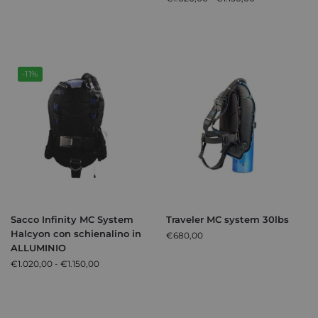
-11%
Sacco Infinity MC System
Traveler MC system 30lbs
Halcyon con schienalino in
€
680,00
ALLUMINIO
€
1.020,00
-
€
1.150,00