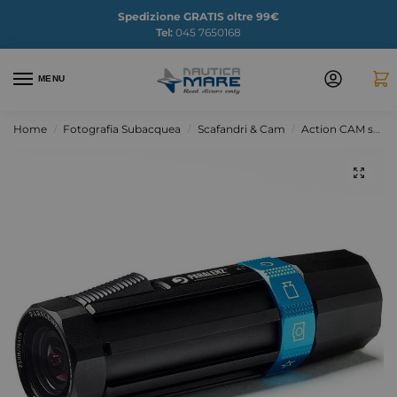
Spedizione GRATIS oltre 99€
Tel:
045 7650168
MENU
Home
Fotografia Subacquea
Scafandri & Cam
Action CAM subacquea
/
/
/