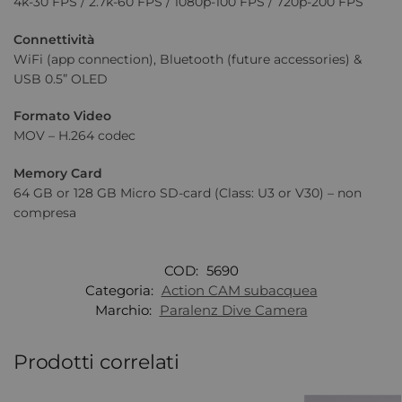
4k-30 FPS / 2.7k-60 FPS / 1080p-100 FPS / 720p-200 FPS
Connettività
WiFi (app connection), Bluetooth (future accessories) &
USB 0.5” OLED
Formato Video
MOV – H.264 codec
Memory Card
64 GB or 128 GB Micro SD-card (Class: U3 or V30) – non
compresa
COD:
5690
Categoria:
Action CAM subacquea
Marchio:
Paralenz Dive Camera
Prodotti correlati