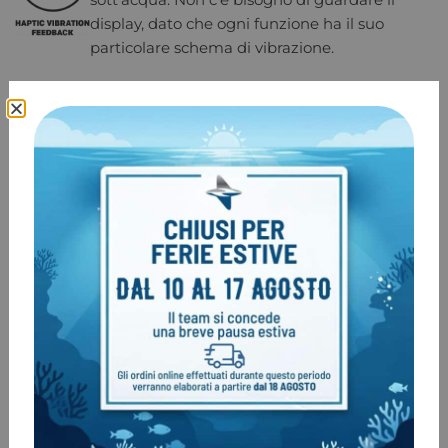
display, dato che ogni funzione ha il suo
particolare schema di vibrazione.
Singolo bottone semplice da usare
Rendiamo tutto molto semplice con un solo
pulsante! Per le fotocamere subacquee, gli
interruttori magnetici sono la scelta migliore:
funzionano a pressione e senza forare il corpo
macchina.
Perfetta con i guanti grossi
I classici piccoli pulsanti delle action cam in
commercio sono difficili da utilizzare con i
guanti, sopratutto quelli stagni. Paralenz
Camera utilizza un interuttore scorrevole
Costruiti per essere indistruttibili