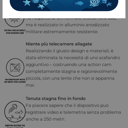
L’immersione è uno sport unico nel suo
genere che pone requisiti estremi. Paralenz
ha l’aspetto di un normale telecamera sub,
ma è realizzato in alluminio anodizzato
militare estremamente resistente.
Niente più telecamere allagate
Realizzando il giusto design e materiali, è
stata eliminata la necessità di uno scafandro
aggiuntivo – costruendo una action cam
completamente stagna e ragionevolmente
piccola, con una lente che non si appanna
mai.
Tenuta stagna fino in fondo
Fa piacere sapere che il dispositivo può
registrare video e telemetria senza problema
anche a 250 metri.