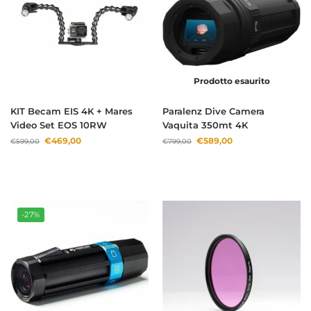
Prodotto esaurito
KIT Becam EIS 4K + Mares
Paralenz Dive Camera
Video Set EOS 10RW
Vaquita 350mt 4K
€
469,00
€
589,00
€
599,00
€
799,00
-27%