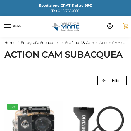
Spedizione GRATIS oltre 99€
Tel:
045 7650168
MENU
Home
Fotografia Subacquea
Scafandri & Cam
Action CAM subacquea
/
/
/
ACTION CAM SUBACQUEA
Filtri
-17%