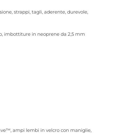
ione, strappi, tagli, aderente, durevole,
rpo, imbottiture in neoprene da 2,5 mm
Wave™, ampi lembi in velcro con maniglie,