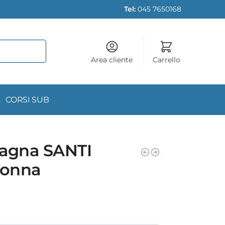
Tel:
045 7650168
Area cliente
Carrello
CORSI SUB
tagna SANTI
onna