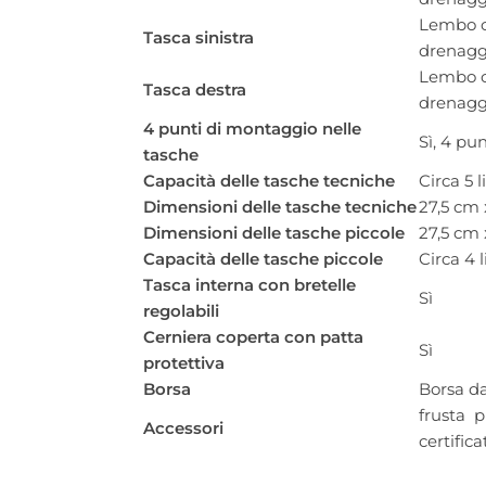
Lembo con
Tasca sinistra
drenaggi
Lembo con
Tasca destra
drenaggi
4 punti di montaggio nelle
Sì, 4 pun
tasche
Capacità delle tasche tecniche
Circa 5 li
Dimensioni delle tasche tecniche
27,5 cm 
Dimensioni delle tasche piccole
27,5 cm 
Capacità delle tasche piccole
Circa 4 li
Tasca interna con bretelle
Sì
regolabili
Cerniera coperta con patta
Sì
protettiva
Borsa
Borsa d
frusta p
Accessori
certific