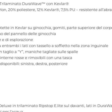
 Trilaminato DuraWave™ con Kevlar®
lon, 20% poliestere, 12% Kevlar®, 7,5% PU – resistente all’abras
tette in Kevlar su ginocchia, gomiti, parte superiore del co
rno del pannello delle ginocchia
 e di esplorazione
u entrambi i lati con tassello a soffietto nella zona inguinale
n taglio a “Y”, maniche tagliate sulle spalle
 interne rosse e rimovibili con una tasca
isponibili: sinistra, destra, posteriore
eluxe in trilaminato Ripstop E.lite sul davanti, lati in Dura
 per l’acqua