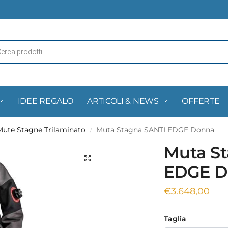
IDEE REGALO
ARTICOLI & NEWS
OFFERTE
Mute Stagne Trilaminato
Muta Stagna SANTI EDGE Donna
/
Muta S
EDGE D
€
3.648,00
Taglia