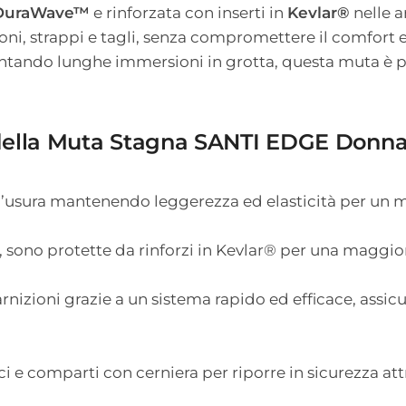
DuraWave™
e rinforzata con inserti in
Kevlar®
nelle a
ni, strappi e tagli, senza compromettere il comfort e
ontando lunghe immersioni in grotta, questa muta è pr
i della Muta Stagna SANTI EDGE Donna
ll’usura mantenendo leggerezza ed elasticità per un 
, sono protette da rinforzi in Kevlar® per una maggiore
arnizioni grazie a un sistema rapido ed efficace, assi
 e comparti con cerniera per riporre in sicurezza attr