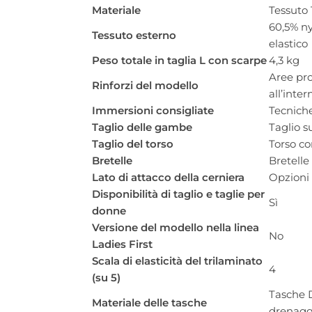
Materiale
Tessuto
60,5% ny
Tessuto esterno
elastico
Peso totale in taglia L con scarpe
4,3 kg
Aree pro
Rinforzi del modello
all’inte
Immersioni consigliate
Tecniche
Taglio delle gambe
Taglio s
Taglio del torso
Torso co
Bretelle
Bretelle
Lato di attacco della cerniera
Opzioni d
Disponibilità di taglio e taglie per
Sì
donne
Versione del modello nella linea
No
Ladies First
Scala di elasticità del trilaminato
4
(su 5)
Tasche D
Materiale delle tasche
drenaggi