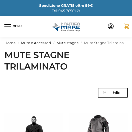
Spedizione GRATIS oltre 99€
Tel:
045 7650168
MENU
Home
Mute e Accessori
Mute stagne
Mute Stagne Trilaminato
/
/
/
MUTE STAGNE
TRILAMINATO
Filtri