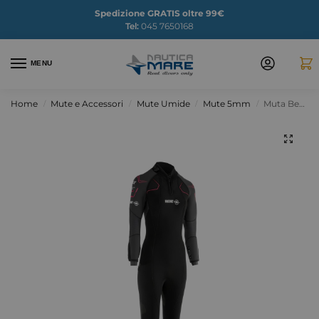
Spedizione GRATIS oltre 99€
Tel:
045 7650168
MENU
Home
Mute e Accessori
Mute Umide
Mute 5mm
Muta Beuchat Focea Comfort 7 DONNA
/
/
/
/