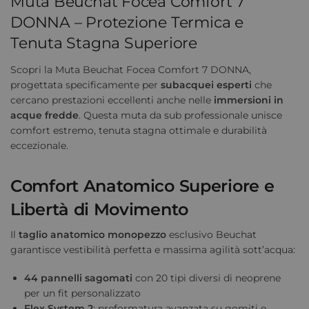
Muta Beuchat Focea Comfort 7
DONNA – Protezione Termica e
Tenuta Stagna Superiore
Scopri la Muta Beuchat Focea Comfort 7 DONNA,
progettata specificamente per
subacquei esperti
che
cercano prestazioni eccellenti anche nelle
immersioni in
acque fredde
. Questa muta da sub professionale unisce
comfort estremo, tenuta stagna ottimale e durabilità
eccezionale.
Comfort Anatomico Superiore e
Libertà di Movimento
Il
taglio anatomico monopezzo
esclusivo Beuchat
garantisce vestibilità perfetta e massima agilità sott’acqua:
44 pannelli sagomati
con 20 tipi diversi di neoprene
per un fit personalizzato
Flex System 2
: preformatura avanzata su gomiti e