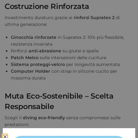
Costruzione Rinforzata
Investimento duraturo grazie ai
rinforzi Supratex 2
di
ultima generazione:
Ginocchia rinforzate
in Supratex 2: 10% più flessibile,
resistenza invariata
Rinforzi
anti-abrasione
su glutei e spalle
Patch Melco
sulle intersezioni delle cuciture
Sistema proteggi-velcro
per longevità aumentata
Computer Holder
con strap in silicone cucito per
massima durata
Muta Eco-Sostenibile – Scelta
Responsabile
Scegli il
diving eco-friendly
senza compromessi sulle
prestazioni:
Neoprene ecologico
a base di calcare e gomma