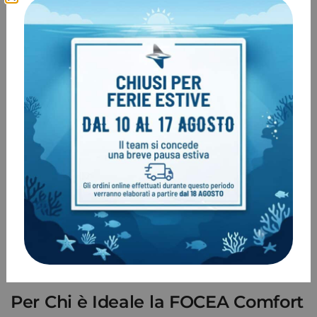
riciclata
-24% emissioni CO₂
rispetto ai processi tradizionali
Tecnologia
Dope Dyed
: colorazione a basso impatto
ambientale, ridotto consumo di acqua ed energia
Caratteristiche Tecniche – Muta
Semi-Stagna FOCEA Comfort 7
Modello
: FOCEA Comfort 7
Tipo
: Monopezzo con collo integrato
Pannelli
: 44 pannelli con 20 tipi di neoprene
Zip
: Dorsale semi-stagna S-LOCK + zip polsi e caviglie
Interno
: Fireskin plush sul busto
Rinforzi
: Supratex 2 su ginocchia, glutei e spalle
Utilizzo
: Acque fredde, immersioni tecniche, diving
professionale
Per Chi è Ideale la FOCEA Comfort