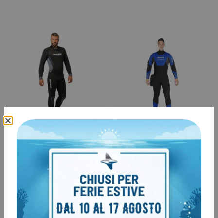
Muta Cressi Fast 7mm –
Muta Mares Ice Skin
MAN
€
549,00
€
249,00