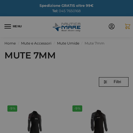
Spedizione GRATIS oltre 99€
Tel:
045 7650168
MENU
Home
Mute e Accessori
Mute Umide
Mute 7mm
/
/
/
MUTE 7MM
Filtri
-9%
-9%