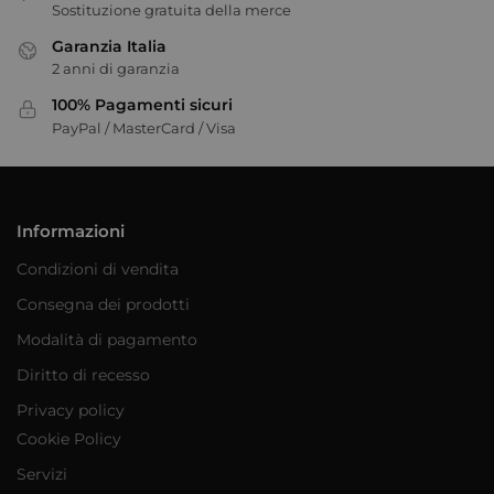
Sostituzione gratuita della merce
Garanzia Italia
2 anni di garanzia
100% Pagamenti sicuri
PayPal / MasterCard / Visa
Informazioni
Condizioni di vendita
Consegna dei prodotti
Modalità di pagamento
Diritto di recesso
Privacy policy
Cookie Policy
Servizi