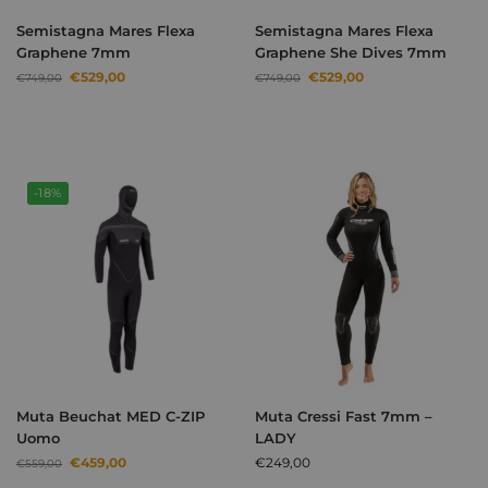
Semistagna Mares Flexa
Semistagna Mares Flexa
Graphene 7mm
Graphene She Dives 7mm
€
529,00
€
529,00
€
749,00
€
749,00
-18%
Muta Beuchat MED C-ZIP
Muta Cressi Fast 7mm –
Uomo
LADY
€
459,00
€
249,00
€
559,00