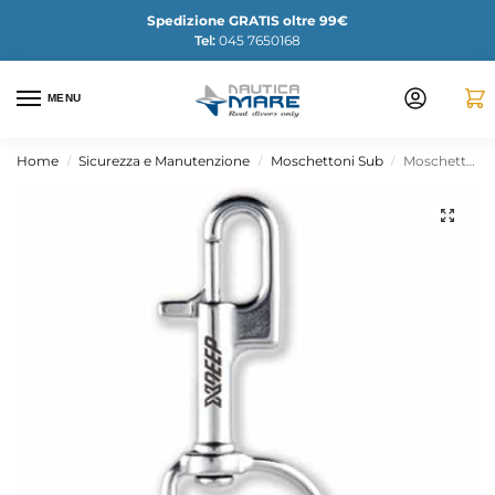
Spedizione GRATIS oltre 99€
Tel:
045 7650168
MENU
Home
Sicurezza e Manutenzione
Moschettoni Sub
Moschettone XDEEP NX Series per stage o sidemount
/
/
/