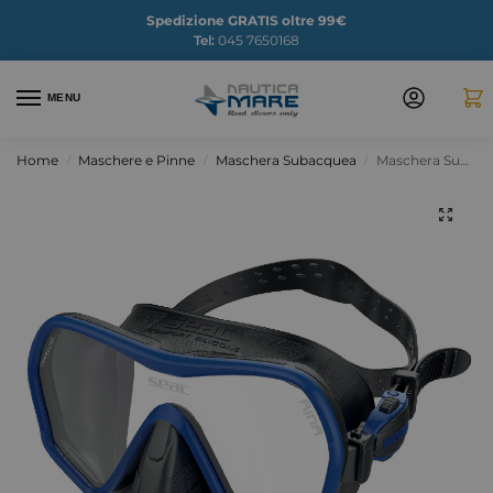
Spedizione GRATIS oltre 99€
Tel:
045 7650168
MENU
Home
Maschere e Pinne
Maschera Subacquea
Maschera Sub Seac Ajna
/
/
/