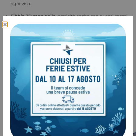
ogni viso.
Fibbia 3D regolabile
: praticità anche con guanti spessi.
Custodia semirigida inclusa
: protezione e comodità.
Perfetta per chi cerca
massima visibilità, leggerezza e
stile
, la Seac Ajna è la maschera ideale per ogni tipo di
immersione, sia per subacquei esperti che per principianti.
COD:
11444
Categorie:
Maschera Subacquea
,
Silicone nero
Marchio:
Seac Sub
Prodotti correlati
-5%
-6%