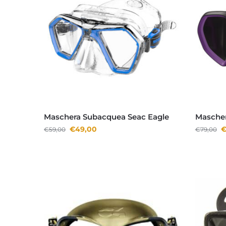
Maschera Subacquea Seac Eagle
Mascher
€
49,00
€
59,00
€
79,00