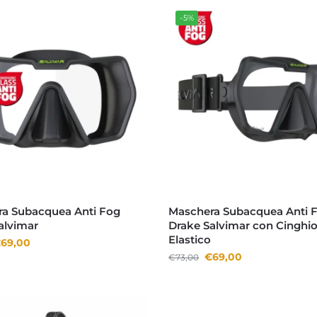
-5%
a Subacquea Anti Fog
Maschera Subacquea Anti 
alvimar
Drake Salvimar con Cinghio
Elastico
€
69,00
€
69,00
€
73,00