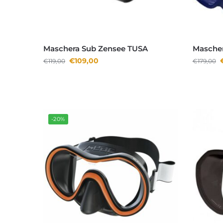
Maschera Sub Zensee TUSA
Mascher
€
109,00
€
119,00
€
179,00
-20%