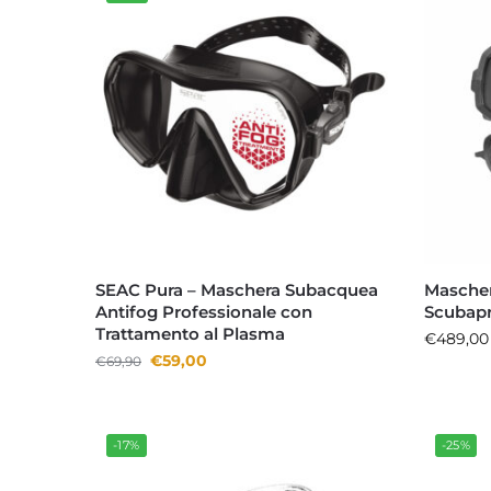
SEAC Pura – Maschera Subacquea
Mascher
Antifog Professionale con
Scubap
Trattamento al Plasma
€
489,00
€
59,00
€
69,90
-17%
-25%