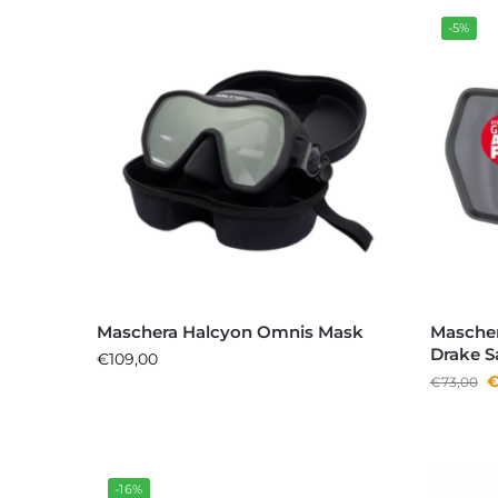
-5%
Maschera Halcyon Omnis Mask
Mascher
Drake S
€
109,00
€
73,00
-16%