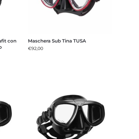
fit con
Maschera Sub Tina TUSA
o
€
92,00