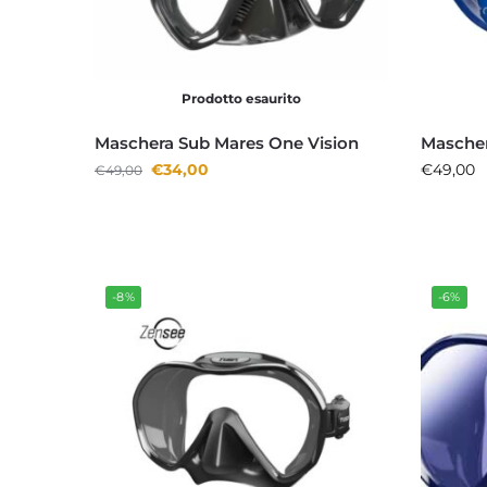
Prodotto esaurito
Maschera Sub Mares One Vision
Mascher
€
34,00
€
49,00
€
49,00
-8%
-6%