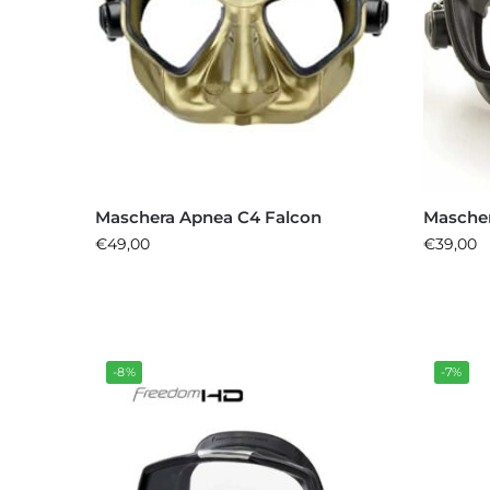
Maschera Apnea C4 Falcon
Masche
€
49,00
€
39,00
-8%
-7%