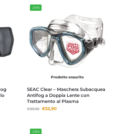
-24%
Prodotto esaurito
Fog
SEAC Clear – Maschera Subacquea
lo
Antifog a Doppia Lente con
Trattamento al Plasma
€
52,90
€
69,90
-29%