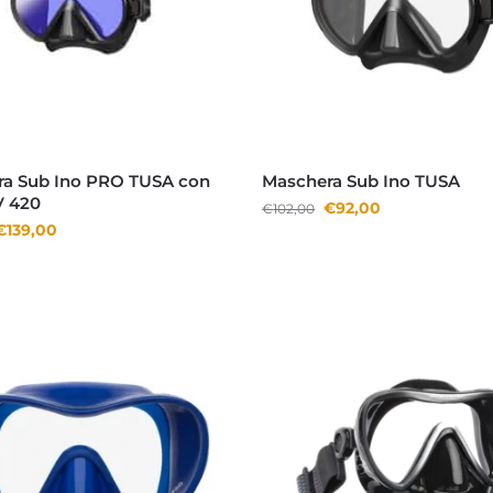
a Sub Ino PRO TUSA con
Maschera Sub Ino TUSA
V 420
€
92,00
€
102,00
€
139,00