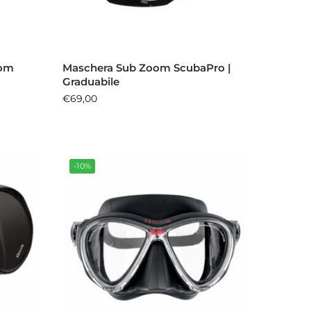
oom
Maschera Sub Zoom ScubaPro |
Graduabile
€
69,00
-10%