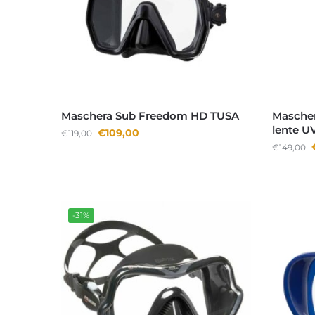
Maschera Sub Freedom HD TUSA
Mascher
lente U
€
109,00
€
119,00
€
149,00
-31%