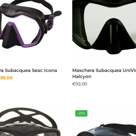
a Subacquea Seac Icona
Maschera Subacquea UniVi
Halcyon
€
59,00
€
92,00
-20%