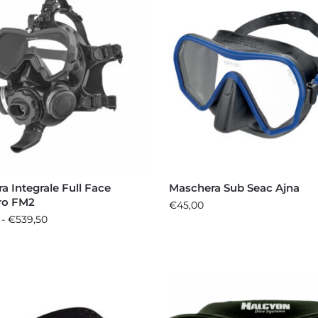
a Integrale Full Face
Maschera Sub Seac Ajna
ro FM2
€
45,00
-
€
539,50