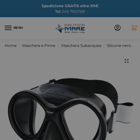
Spedizione GRATIS oltre 99€
Tel:
045 7650168
MENU
Home
Maschere e Pinne
Maschera Subacquea
Silicone nero
M
/
/
/