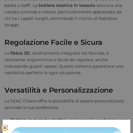
barba o baffi. La
testiera elastica in tessuto
assicura una
calzata comoda e veloce, particolarmente apprezzata da
chi ha i capelli lunghi, eliminando il rischio di fastidiosi
strappi.
Regolazione Facile e Sicura
La
fibbia 3D
, direttamente integrata nel facciale, è
resistente, ergonomica e facile da regolare, anche
indossando guanti spessi. Questo sistema garantisce una
vestibilità perfetta in ogni situazione.
Versatilità e Personalizzazione
La SEAC Chiara offre la possibilità di essere personalizzata
secondo le tue preferenze:
Testiera in tessuto elastico
, inclusa nella confezione, per
una calzata comoda e pratica.
Testiera in silicone
, acquistabile separatamente, per chi