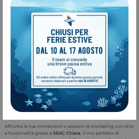
preferisce un approccio più tradizionale.
Dotazione Completa e Praticità
La maschera SEAC Chiara viene fornita con un
cinturino in
tessuto
e una
custodia porta maschera
, perfetta per
proteggerla durante i viaggi o dopo l’uso.
Perché Scegliere SEAC Chiara?
Vetro temperato da 3 mm
per una visione chiara e
duratura.
Facciale unisex
progettato per ogni tipo di viso.
Fibbia regolabile 3D
per la massima facilità d’uso.
Personalizzazione
tra testiera in tessuto e in silicone.
Custodia inclusa
per la protezione e la portabilità.
Affronta le tue immersioni e sessioni di snorkeling con stile
e funzionalità grazie a
SEAC Chiara
, il mix perfetto di