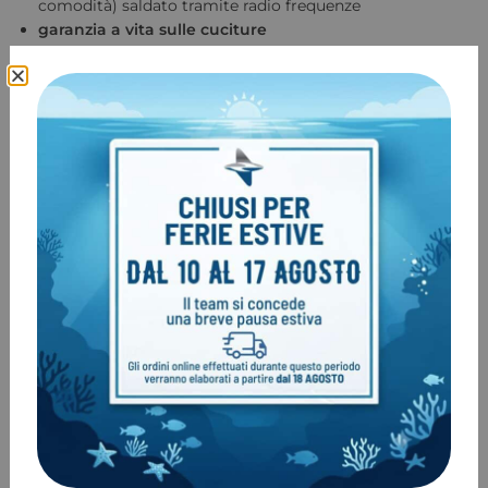
comodità) saldato tramite radio frequenze
garanzia a vita sulle cuciture
frusta
di bassa pressione da 56 cm
inclusa
corrugato realizzato per ridurre la tensione al comando
di carico/scarico
sacco interno accessibile
tramite robusta cerniera
dranaggio rapido
Halcyon Storage Pack (trasporto comodo, veloce e
sicuro del pallone di sollevamento)
Tutti i sacchi Halcyon sono equipaggiati con il nuovo
sistema di gonfiaggio. I componenti interni e i pulsanti
sono realizzati in acciaio inox. Il sistema permette un
controllo preciso del gonfiaggio in modo da poter regolare
in modo ottimale la quota. Il sistema di gongiaggio è
pensato per funzionare anche alle più basse temperature.