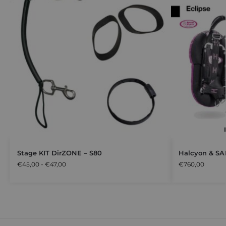
Stage KIT DirZONE – S80
Halcyon & SAN
€
45,00
-
€
47,00
€
760,00