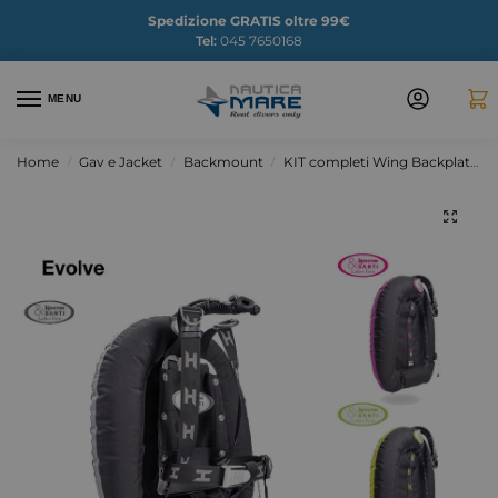
Spedizione GRATIS oltre 99€
Tel:
045 7650168
MENU
Home
Gav e Jacket
Backmount
KIT completi Wing Backplate
/
/
/