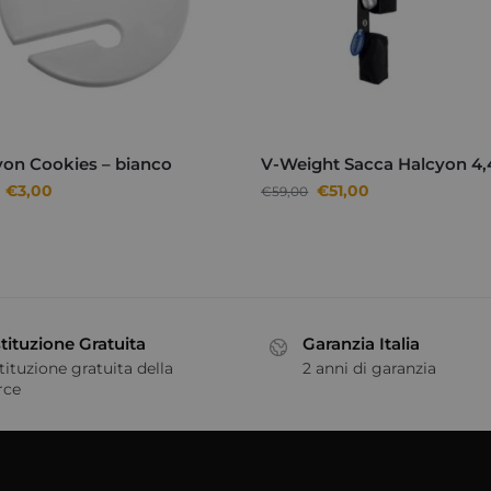
yon Cookies – bianco
V-Weight Sacca Halcyon 4
€
3,00
€
51,00
€
59,00
tituzione Gratuita
Garanzia Italia
tituzione gratuita della
2 anni di garanzia
rce