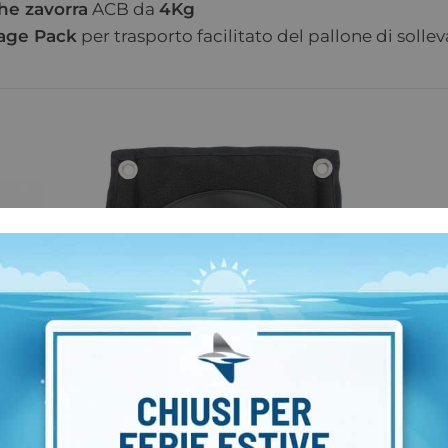
he zavorra
ACB da
4Kg
age Pack
per trasporto facilitato del pallone di soll