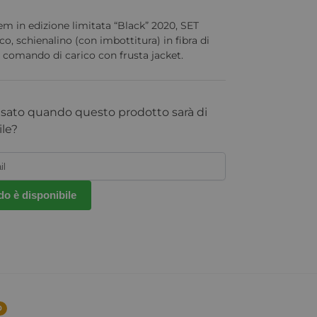
em in edizione limitata “Black” 2020, SET
, schienalino (con imbottitura) in fibra di
, comando di carico con frusta jacket.
isato quando questo prodotto sarà di
le?
o è disponibile
0