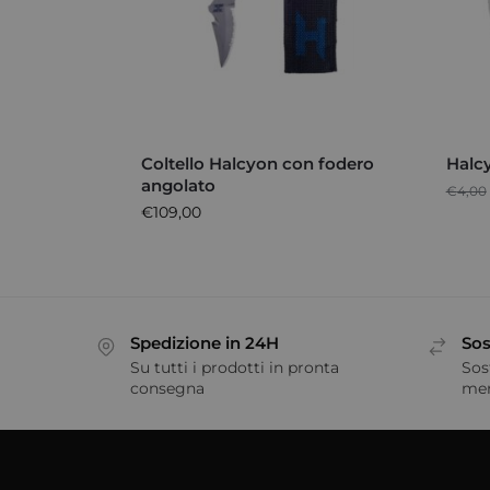
Coltello Halcyon con fodero
Halc
angolato
€
4,00
€
109,00
Spedizione in 24H
Sos
Su tutti i prodotti in pronta
Sos
consegna
me