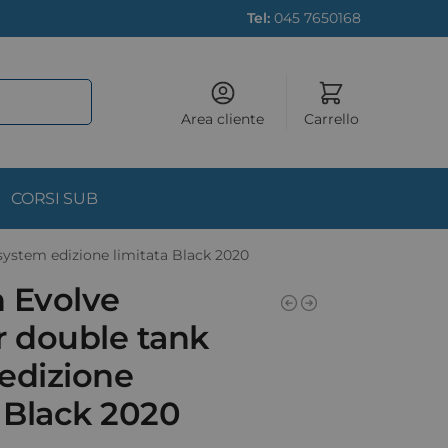
Tel:
045 7650168
Area cliente
Carrello
CORSI SUB
system edizione limitata Black 2020
 Evolve
r double tank
edizione
a Black 2020