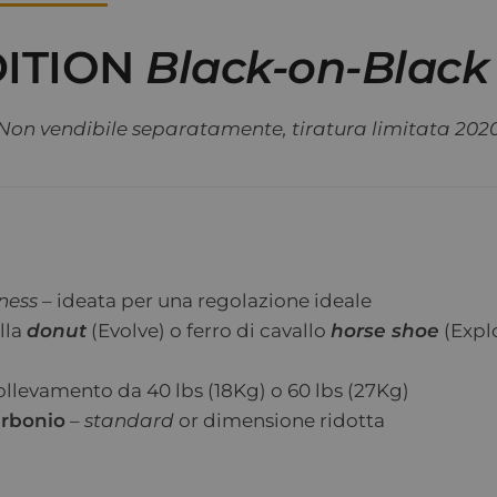
DITION
Black-on-Black
Non vendibile separatamente, tiratura limitata 202
ness
– ideata per una regolazione ideale
lla
donut
(Evolve) o ferro di cavallo
horse shoe
(Expl
sollevamento da 40 lbs (18Kg) o 60 lbs (27Kg)
arbonio
–
standard
or dimensione ridotta