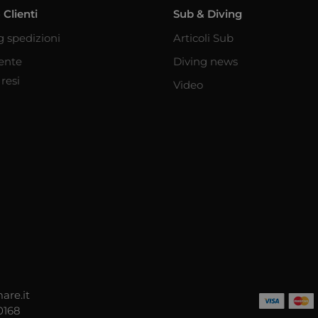
 Clienti
Sub & Diving
g spedizioni
Articoli Sub
iente
Diving news
resi
Video
are.it
0168