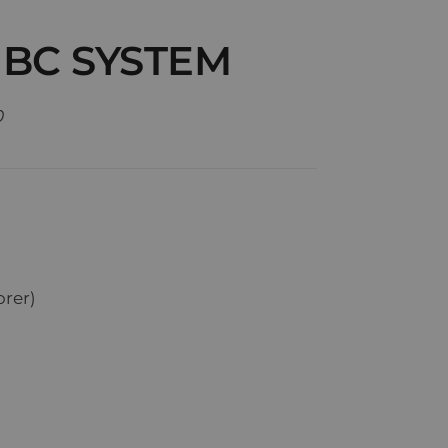
BC SYSTEM
0
orer)