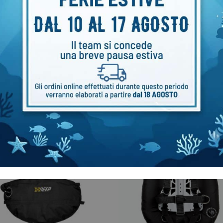
36
Categoria:
KIT completi Wing Backplate
Marchio: