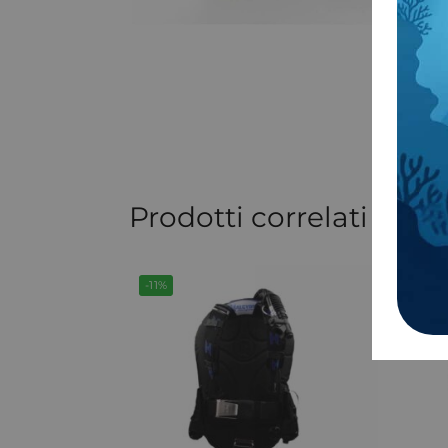
COD:
17
Prodotti correlati
-11%