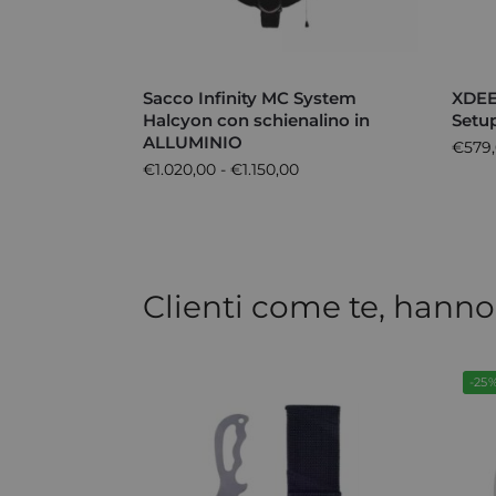
Sacco Infinity MC System
XDEEP
Halcyon con schienalino in
Setu
ALLUMINIO
€
579
€
1.020,00
-
€
1.150,00
Clienti come te, hanno
-25