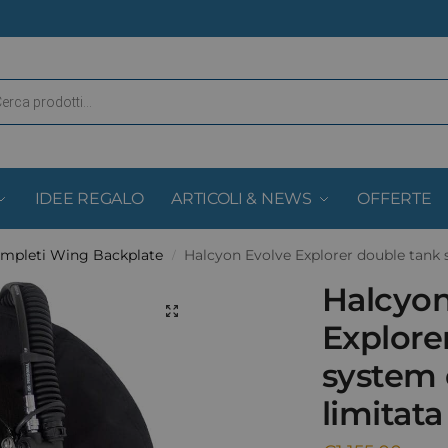
IDEE REGALO
ARTICOLI & NEWS
OFFERTE
ompleti Wing Backplate
Halcyon Evolve Explorer double tank 
/
Halcyon
Explore
system 
limitat