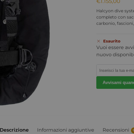
€
1.155,00
Halcyon dive syst
completo con sacco
carbonio, fascioni
Esaurito
Vuoi essere avv
nuovo disponibi
Avvisami quand
Descrizione
Informazioni aggiuntive
Recensioni