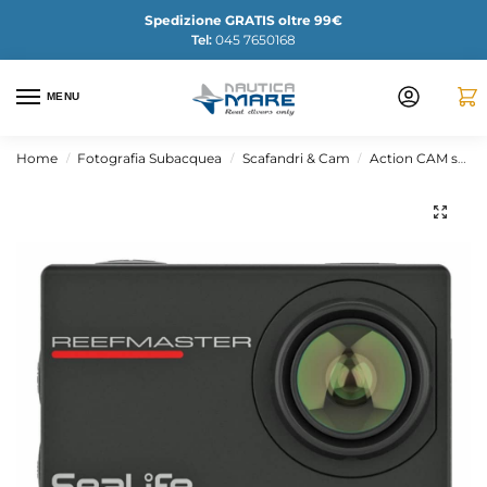
Spedizione GRATIS oltre 99€
Tel:
045 7650168
MENU
Home
Fotografia Subacquea
Scafandri & Cam
Action CAM subacquea
/
/
/