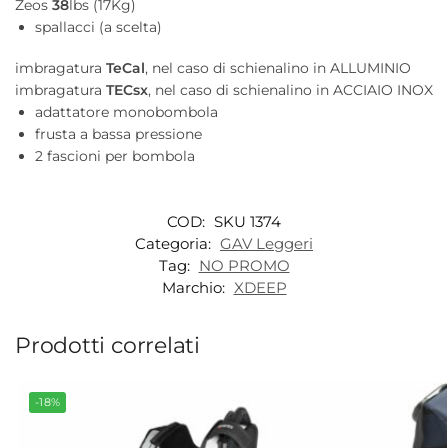
Zeos
38
lbs (17Kg)
spallacci (a scelta)
imbragatura
TeCal
, nel caso di schienalino in ALLUMINIO
imbragatura
TECsx
, nel caso di schienalino in ACCIAIO INOX
adattatore monobombola
frusta a bassa pressione
2 fascioni per bombola
COD:
SKU 1374
Categoria:
GAV Leggeri
Tag:
NO PROMO
Marchio:
XDEEP
Prodotti correlati
-18%