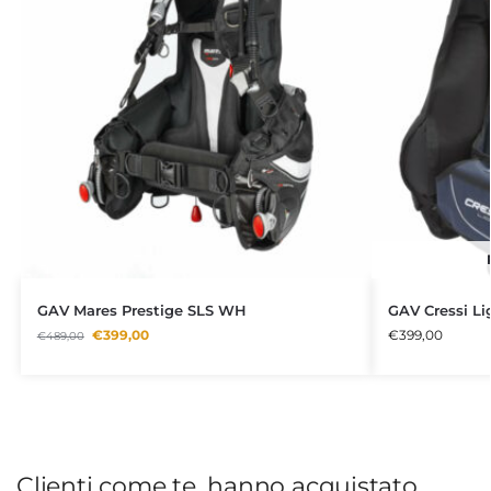
GAV Mares Prestige SLS WH
GAV Cressi L
€
399,00
€
399,00
€
489,00
Clienti come te, hanno acquistato