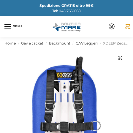
Spedizione GRATIS oltre 99€
Tel:
045 7650168
MENU
Home
Gav e Jacket
Backmount
GAV Leggeri
XDEEP Zeos 28/38 full set standard – COLOR
/
/
/
/