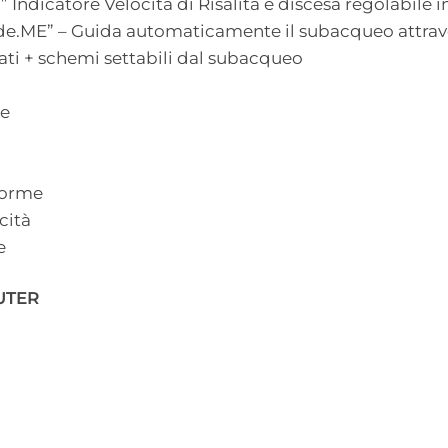
” Indicatore Velocità di Risalita e discesa regolabile i
de.ME” – Guida automaticamente il subacqueo attraver
ati + schemi settabili dal subacqueo
ne
norme
cità
e
UTER