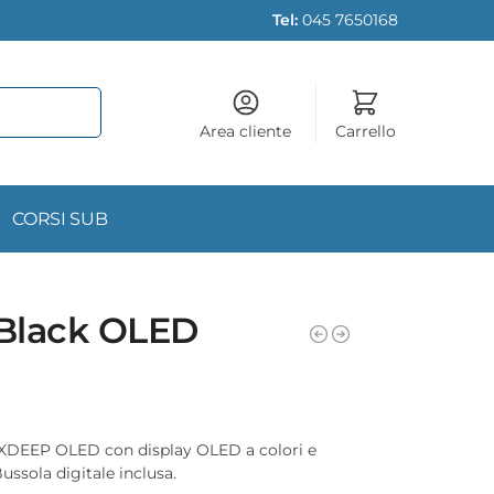
Tel:
045 7650168
Area cliente
Carrello
CORSI SUB
Black OLED
XDEEP OLED con display OLED a colori e
Bussola digitale inclusa.