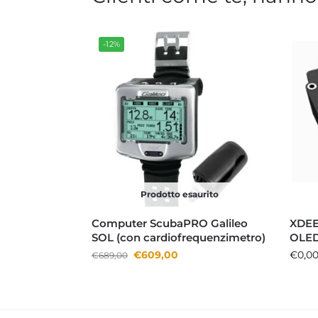
-12%
Prodotto esaurito
Computer ScubaPRO Galileo
XDEE
SOL (con cardiofrequenzimetro)
OLE
€
609,00
€
0,0
€
689,00