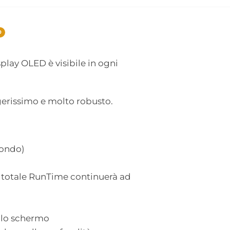
0
splay OLED è visibile in ogni
gerissimo e molto robusto.
fondo)
o totale RunTime continuerà ad
ello schermo