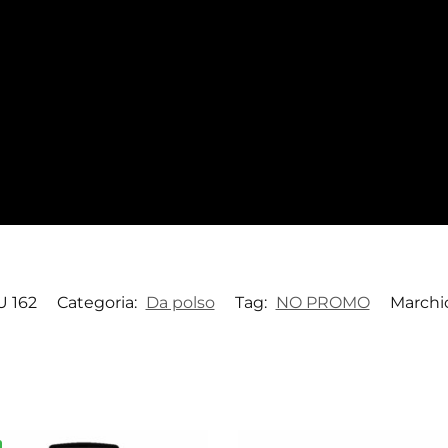
U 162
Categoria:
Da polso
Tag:
NO PROMO
Marchi