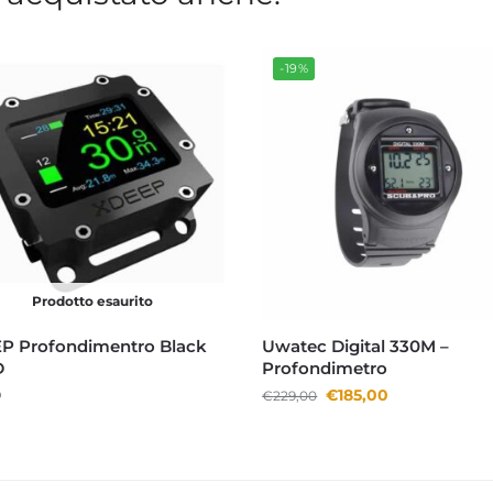
-19%
Prodotto esaurito
P Profondimentro Black
Uwatec Digital 330M –
D
Profondimetro
0
€
185,00
€
229,00