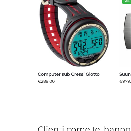
-2%
Computer sub Cressi Giotto
Suun
€
289,00
€
979
Clienti come te, hanno