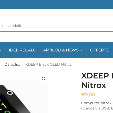
IDEE REGALO
ARTICOLI & NEWS
OFFERTE
Da polso
XDEEP Black OLED Nitrox
/
/
XDEEP 
Nitrox
€
0,00
Computer Nitrox 
ricarica via USB. 