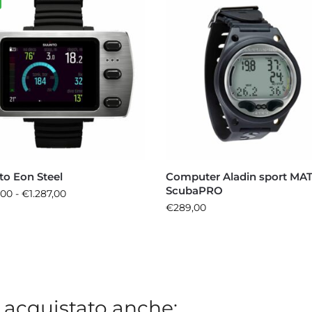
to Eon Steel
Computer Aladin sport MA
ScubaPRO
,00
-
€
1.287,00
€
289,00
 acquistato anche: