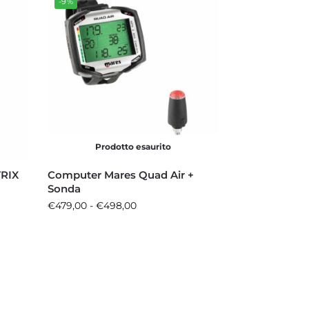
-9%
Prodotto esaurito
TRIX
Computer Mares Quad Air +
Sonda
€
479,00
-
€
498,00