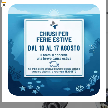
Boccaglio di ricambio COMFORT
Tappo M26 Nit
Aqualung/Apeks
DiveSoft
€
19,00
€
10,00
€
22,00
€
12,00
Clienti come te, hanno acquistato
anche: