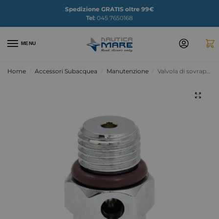
Spedizione GRATIS oltre 99€
Tel:
045 7650168
MENU
Home
Accessori Subacquea
Manutenzione
Valvola di sovrapressione compatta
/
/
/