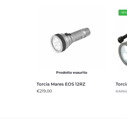
-18
Prodotto esaurito
Torcia Mares EOS 12RZ
Torc
€
219,00
€
329,