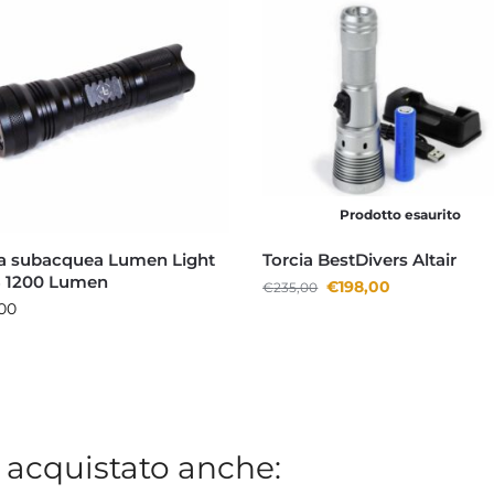
Prodotto esaurito
ia subacquea Lumen Light
Torcia BestDivers Altair
 1200 Lumen
€
198,00
€
235,00
00
 acquistato anche: