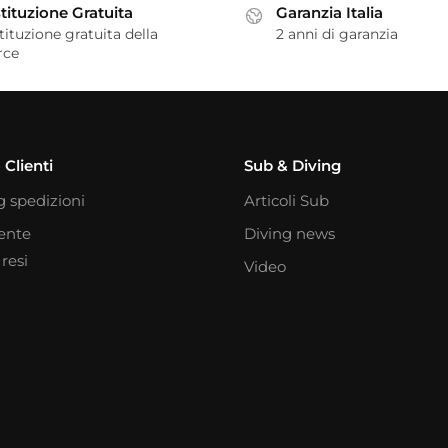
tituzione Gratuita
Garanzia Italia
tituzione gratuita della
2 anni di garanzia
rce
 Clienti
Sub & Diving
g spedizioni
Articoli Sub
iente
Diving news
resi
Video