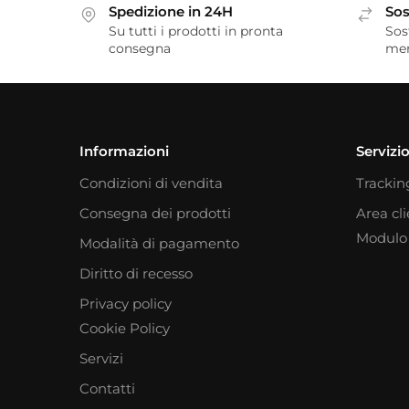
Spedizione in 24H
Sos
Su tutti i prodotti in pronta
Sos
consegna
me
Informazioni
Servizio
Condizioni di vendita
Trackin
Consegna dei prodotti
Area cl
Modulo 
Modalità di pagamento
Diritto di recesso
Privacy policy
Cookie Policy
Servizi
Contatti