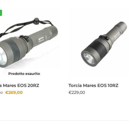
%
Prodotto esaurito
ia Mares EOS 20RZ
Torcia Mares EOS 10RZ
€
269,00
€
229,00
00