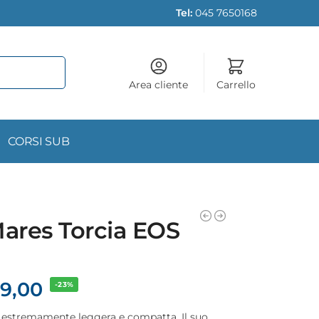
Tel:
045 7650168
Area cliente
Carrello
CORSI SUB
Mares Torcia EOS
9,00
-23%
 estremamente leggera e compatta. Il suo