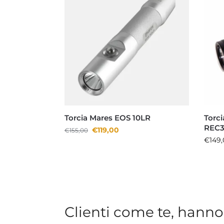
Torcia Mares EOS 10LR
Torc
REC3
€
119,00
€
155,00
€
149,
Clienti come te, hanno