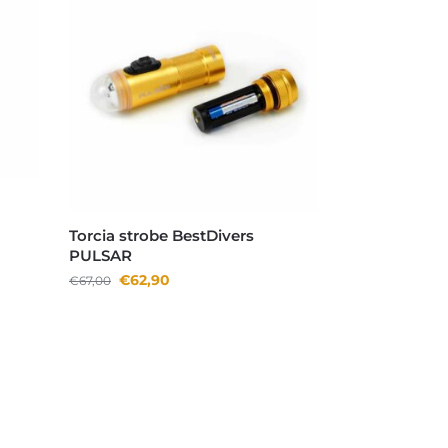
Torcia strobe BestDivers
PULSAR
€
62,90
€
67,00