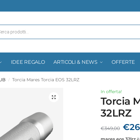
IDEE REGALO
ARTICOLI & NEWS
OFFERTE
SUB
Torcia Mares Torcia EOS 32LRZ
/
In offerta!
Torcia 
32LRZ
€
26
€
349,00
mares eos 32lrz
è