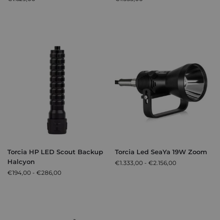
Torcia HP LED Scout Backup
Torcia Led SeaYa 19W Zoom
Halcyon
€
1.333,00
-
€
2.156,00
€
194,00
-
€
286,00