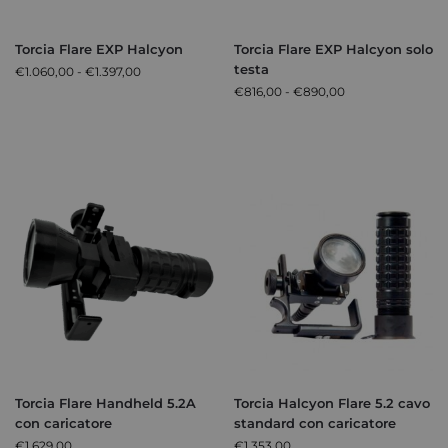
Torcia Flare EXP Halcyon
Torcia Flare EXP Halcyon solo
testa
€
1.060,00
-
€
1.397,00
€
816,00
-
€
890,00
Torcia Flare Handheld 5.2A
Torcia Halcyon Flare 5.2 cavo
con caricatore
standard con caricatore
€
1.629,00
€
1.353,00