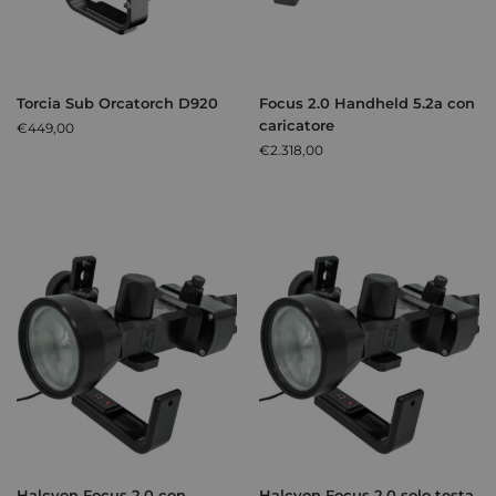
Torcia Sub Orcatorch D920
Focus 2.0 Handheld 5.2a con
caricatore
€
449,00
€
2.318,00
Halcyon Focus 2.0 con
Halcyon Focus 2.0 solo testa