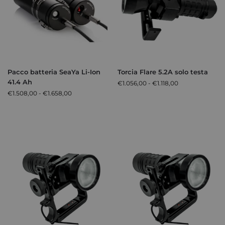
Pacco batteria SeaYa Li-Ion
Torcia Flare 5.2A solo testa
41.4 Ah
€
1.056,00
-
€
1.118,00
€
1.508,00
-
€
1.658,00