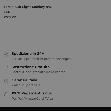
Torcia Sub Light Monkey 9W
LED
€
572,00
Spedizione in 24H
Su tutti i prodotti in pronta consegna
Sostituzione Gratuita
Sostituzione gratuita della merce
Garanzia Italia
2 anni di garanzia
100% Pagamenti sicuri
PayPal / MasterCard / Visa