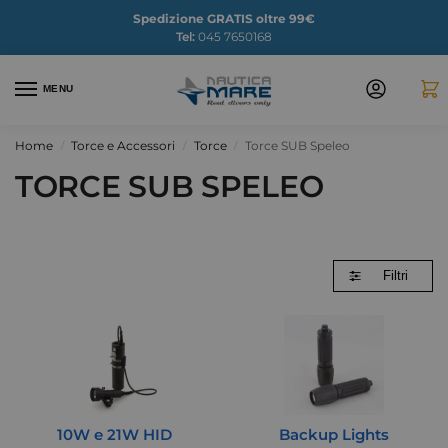
Spedizione GRATIS oltre 99€
Tel:
045 7650168
MENU
Home
Torce e Accessori
Torce
Torce SUB Speleo
/
/
/
TORCE SUB SPELEO
Filtri
10W e 21W HID
Backup Lights