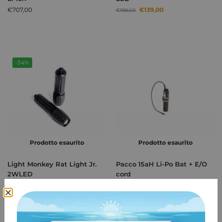
€
707,00
€
139,00
€
199,00
-34%
Prodotto esaurito
Prodotto esaurito
Light Monkey Rat Light Jr.
Pacco 15aH Li-Po Bat + E/O
2WLED
cord
€
99,00
€
562,00
-
€
1.395,00
€
149,00