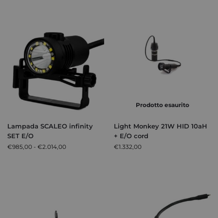
Prodotto esaurito
Lampada SCALEO infinity
Light Monkey 21W HID 10aH
SET E/O
+ E/O cord
€
985,00
-
€
2.014,00
€
1.332,00