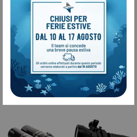
Pacco batteria SeaYa Li-Ion
Pacco batteria SeaYa Li-Ion
13.8 Ah
24.15 Ah
€
828,00
-
€
1.053,00
€
1.055,00
-
€
1.275,00