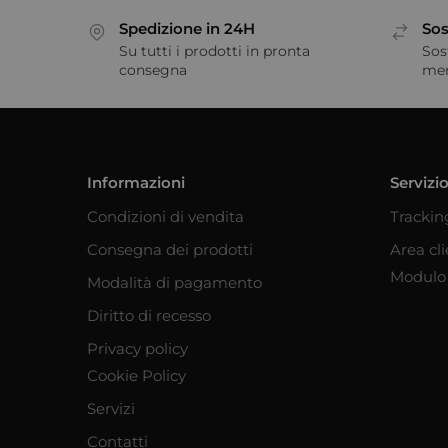
Spedizione in 24H
Sos
Su tutti i prodotti in pronta
Sos
consegna
me
Informazioni
Servizio
Condizioni di vendita
Trackin
Consegna dei prodotti
Area cl
Modulo 
Modalità di pagamento
Diritto di recesso
Privacy policy
Cookie Policy
Servizi
Contatti