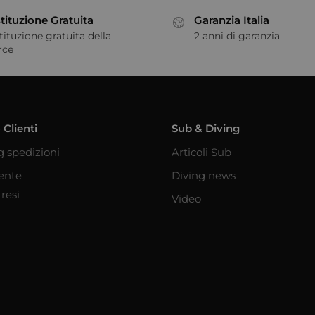
tituzione Gratuita
Garanzia Italia
tituzione gratuita della
2 anni di garanzia
rce
 Clienti
Sub & Diving
g spedizioni
Articoli Sub
iente
Diving news
resi
Video