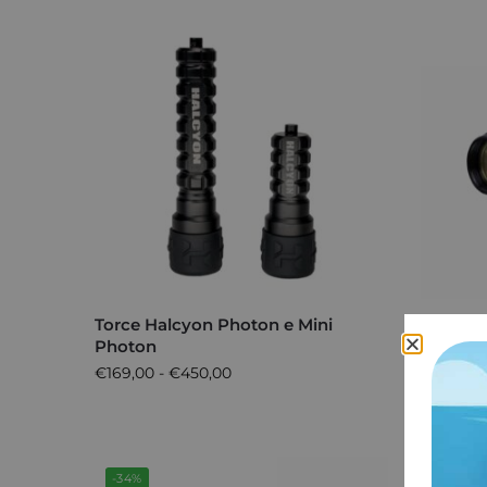
Torce Halcyon Photon e Mini
Lampada
Photon
Edition”
€
169,00
-
€
450,00
€
235,00
-34%