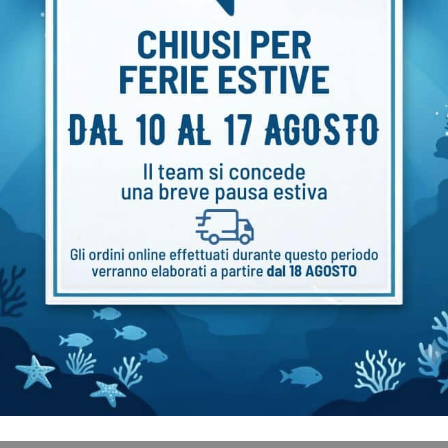
Flare Handheld 5.2A con
ore
0