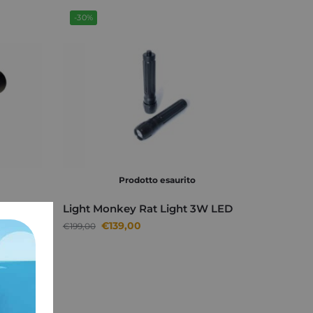
-30%
Prodotto esaurito
d.
Light Monkey Rat Light 3W LED
€
139,00
€
199,00