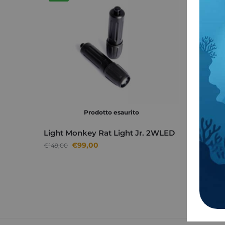
Prodotto esaurito
Light Monkey Rat Light Jr. 2WLED
Torcia 
caricat
€
99,00
€
149,00
€
1.629,0