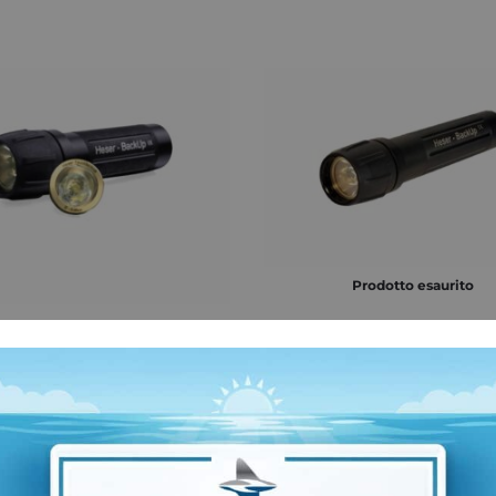
Prodotto esaurito
 Backup Heser “II.
Lampada Backup Heser II E
 Short
Lamp LED
€
235,00