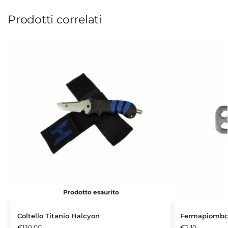
Prodotti correlati
Prodotto esaurito
Coltello Titanio Halcyon
Fermapiombo
€
130,00
€
2,10