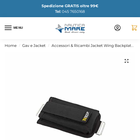
Spedizione GRATIS oltre 99€
Tel:
045 7650168
MENU
Home
Gav e Jacket
Accessori & Ricambi Jacket Wing Backplate
/
/