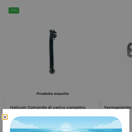
-17%
Prodotto esaurito
Halcyon Comando di carico completo
Fermapiomb
€
99,00
€
2,10
€
119,00