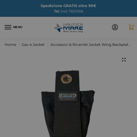
Spedizione GRATIS oltre 99€
Tel:
045 7650168
MENU
Home
Gav e Jacket
Accessori & Ricambi Jacket Wing Backplate
/
/