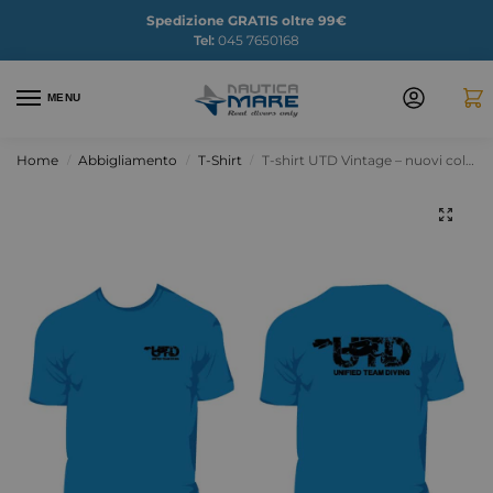
Spedizione GRATIS oltre 99€
Tel:
045 7650168
MENU
Home
Abbigliamento
T-Shirt
T-shirt UTD Vintage – nuovi colori
/
/
/