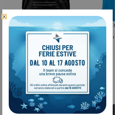
T-Shirt SANTI Machina
T-Shirt SANT
€
37,00
€
25,00
Clienti come te, hanno acquistato
anche:
-3%