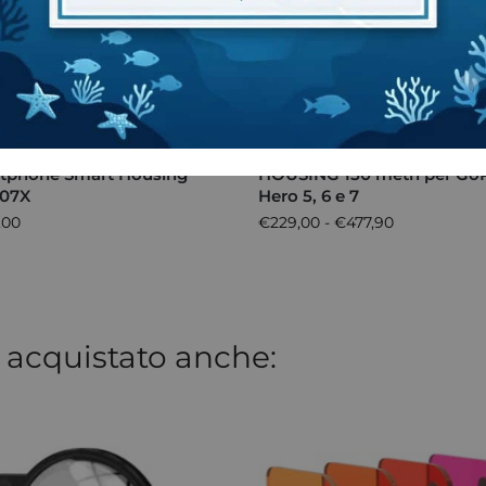
Prodotto esaurito
odia Subacquea
Custodia subacquea T-
tphone Smart Housing
HOUSING 150 metri per G
07X
Hero 5, 6 e 7
,00
€
229,00
-
€
477,90
 acquistato anche: