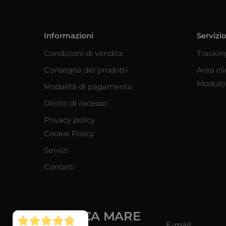
Informazioni
Servizio
Condizioni di vendita
Trackin
Consegna dei prodotti
Area cl
Modulo 
Modalità di pagamento
Diritto di recesso
Privacy policy
Cookie Policy
Servizi
Contatti
NAUTICA MARE
E-mail: