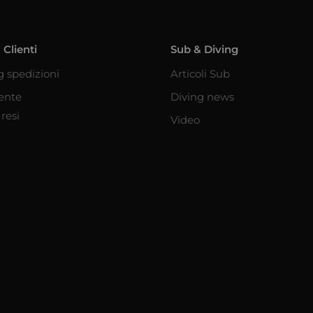
 Clienti
Sub & Diving
g spedizioni
Articoli Sub
iente
Diving news
resi
Video