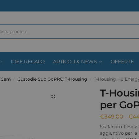
IDEE REGALO
ARTICOLI & NEWS
OFFERTE
& Cam
Custodie Sub GoPRO T-Housing
T-Housing H8 Energ
/
/
T-Housi
per Go
€
349,00
-
€
44
Scafandro T-Hous
aggiuntivo per la