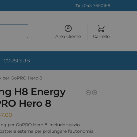
Tel:
045 7650168
Area cliente
Carrello
CORSI SUB
y per GoPRO Hero 8
ng H8 Energy
PRO Hero 8
7,00
ing per GoPRO Hero 8: include spazio
 batteria esterna per prolungare l’autonomia