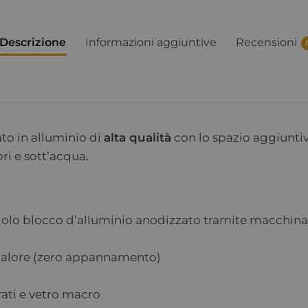
Descrizione
Informazioni aggiuntive
Recensioni
ato in alluminio di
alta qualità
con lo spazio aggiuntivo
ri e sott’acqua.
ngolo blocco d’alluminio anodizzato tramite macchin
 calore (zero appannamento)
orati e vetro macro