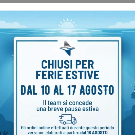
 (
non incluso
– vedi accessori aggiuntivi)
tata separatamente, l’immagine ha il solo scopo di p
6
Categoria:
Custodie Sub GoPRO T-Housing
Marchi