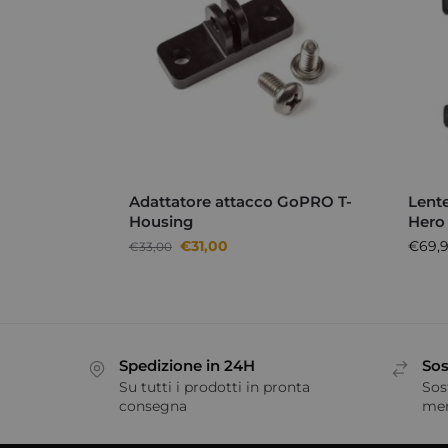
Adattatore attacco GoPRO T-
Lent
Housing
Hero 
€
31,00
€
69,
€
33,00
Spedizione in 24H
Sos
Su tutti i prodotti in pronta
Sos
consegna
me