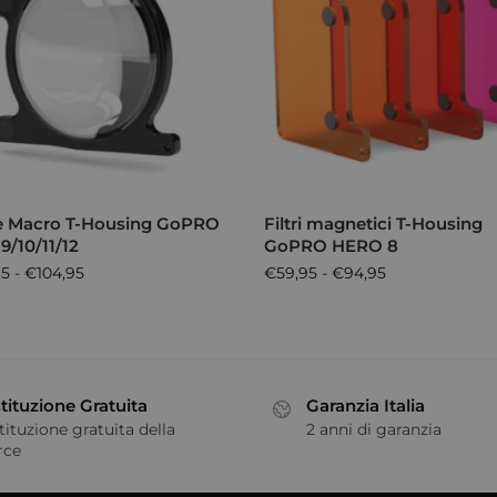
e Macro T-Housing GoPRO
Filtri magnetici T-Housing
9/10/11/12
GoPRO HERO 8
95
-
€
104,95
€
59,95
-
€
94,95
tituzione Gratuita
Garanzia Italia
tituzione gratuita della
2 anni di garanzia
rce