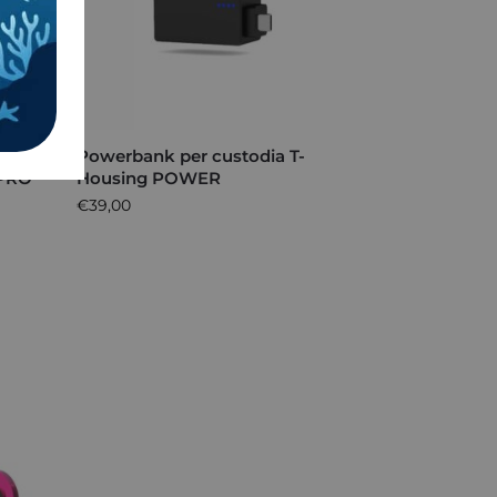
Powerbank per custodia T-
oPRO
Housing POWER
€
39,00