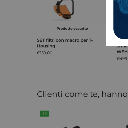
Prodotto esaurito
SET filtri con macro per T-
Cust
Housing
Smar
WFH
€
159,00
€
499
Clienti come te, hanno
-6%