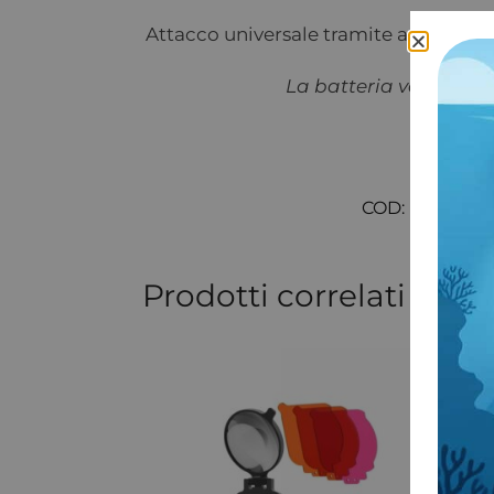
Attacco universale tramite adattatore
La batteria va acquis
COD:
SKU 174
Prodotti correlati