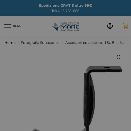
Spedizione GRATIS oltre 99€
Tel:
045 7650168
MENU
Home
Fotografia Subacquea
Accessori ed adattatori SUB
Staffa mono per Action camera
/
/
/