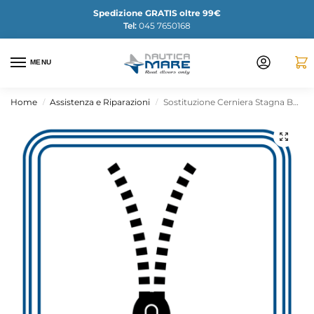
Spedizione GRATIS oltre 99€
Tel:
045 7650168
MENU
Home
Assistenza e Riparazioni
Sostituzione Cerniera Stagna BDM Metallo
/
/