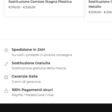
Sostituzione Cerniera Stagna Plastica
Sostituzione 
Metallo
€
319,00
-
€
329,00
€
329,00
-
€
339
Spedizione in 24H
Su tutti i prodotti in pronta consegna
Sostituzione Gratuita
Sostituzione gratuita della merce
Garanzia Italia
2 anni di garanzia
100% Pagamenti sicuri
PayPal / MasterCard / Visa