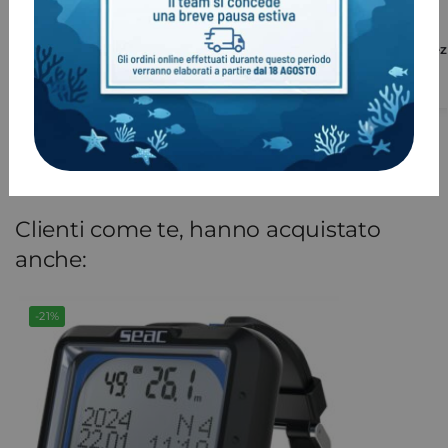
Cinturino Suunto Vyper completo
Guscio protez
€
46,00
€
19,00
Clienti come te, hanno acquistato
anche:
-21%