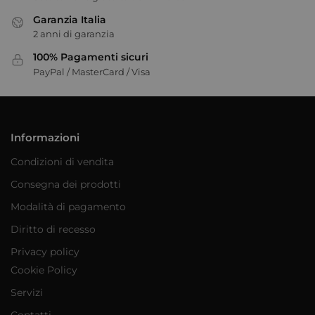
Garanzia Italia
2 anni di garanzia
100% Pagamenti sicuri
PayPal / MasterCard / Visa
Informazioni
Condizioni di vendita
Consegna dei prodotti
Modalità di pagamento
Diritto di recesso
Privacy policy
Cookie Policy
Servizi
Contatti