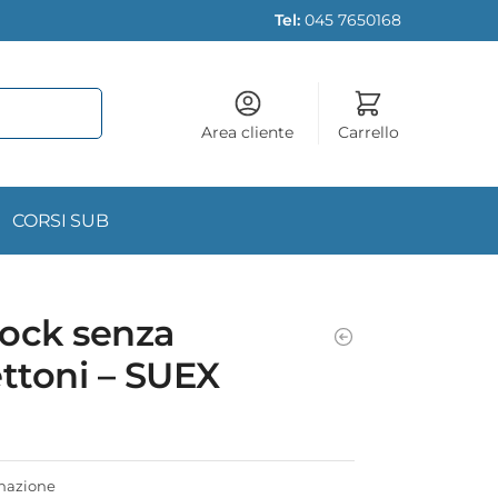
Tel:
045 7650168
Area cliente
Carrello
CORSI SUB
ock senza
toni – SUEX
inazione