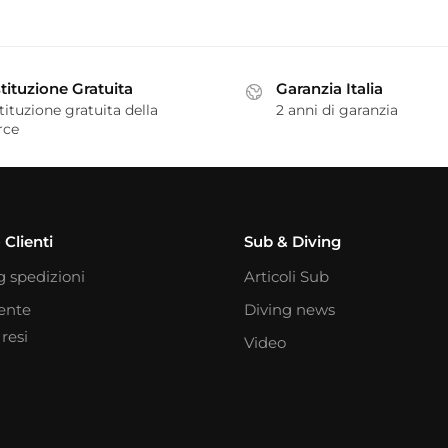
tituzione Gratuita
Garanzia Italia
tituzione gratuita della
2 anni di garanzia
rce
 Clienti
Sub & Diving
g spedizioni
Articoli Sub
iente
Diving news
resi
Video