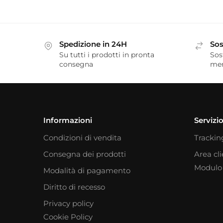
Spedizione in 24H
Sos
Su tutti i prodotti in pronta
Sos
consegna
me
Informazioni
Servizio
Condizioni di vendita
Trackin
Consegna dei prodotti
Area cl
Modulo 
Modalità di pagamento
Diritto di recesso
Privacy policy
Cookie Policy