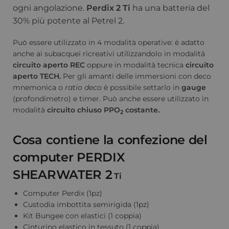
ogni angolazione.
Perdix 2 Ti
ha una batteria del
30% più potente al Petrel 2.
Può essere utilizzato in 4 modalità operative: è adatto
anche ai subacquei ricreativi utilizzandolo in modalità
circuito aperto REC
oppure in modalità tecnica
circuito
aperto TECH.
Per gli amanti delle immersioni con deco
mnemonica o
ratio deco
è possibile settarlo in
gauge
(profondimetro) e timer. Può anche essere utilizzato in
modalità
circuito chiuso PPO
costante.
2
Cosa contiene la confezione del
computer
PERDIX
SHEARWATER 2
Ti
Computer Perdix (1pz)
Custodia imbottita semirigida (1pz)
Kit Bungee con elastici (1 coppia)
Cinturino elastico in tessuto (1 coppia)