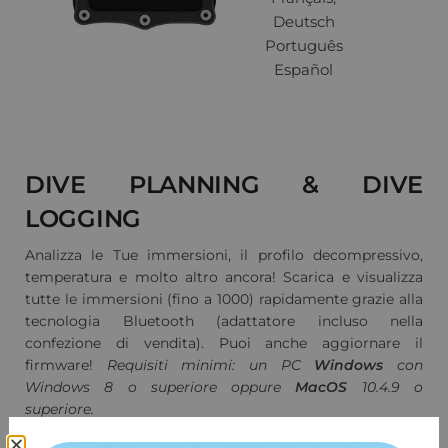
Deutsch
Português
Español
DIVE PLANNING
&
DIVE
LOGGING
Analizza le Tue immersioni, il profilo decompressivo,
temperatura e molto altro ancora! Scarica e visualizza
tutte le immersioni (fino a 1000) rapidamente grazie alla
tecnologia Bluetooth (adattatore incluso nella
confezione di vendita). Puoi anche aggiornare il
firmware!
Requisiti minimi: un PC
Windows
con
Windows 8 o superiore oppure
MacOS
10.4.9 o
superiore.