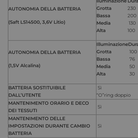
lluminazione
Dura
Grotta
230
AUTONOMIA DELLA BATTERIA
Bassa
200
(Saft LS14500, 3,6V Litio)
Media
130
Alta
100
Illuminazione
Dur
Grotta
100
AUTONOMIA DELLA BATTERIA
Bassa
76
(1,5V Alcalina)
Media
50
Alta
30
BATTERIA SOSTITUIBILE
Sì
DALL’UTENTE
“O”ring doppio
MANTENIMENTO ORARIO E DECO
Sì
DEI TESSUTI
MANTENIMENTO DELLE
IMPOSTAZIONI DURANTE CAMBIO
Sì
BATTERIA