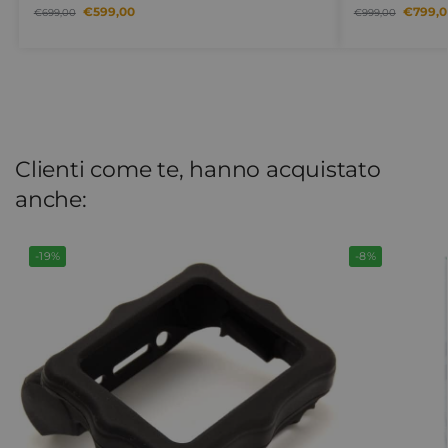
€
599,00
€
799,0
€
699,00
€
999,00
Clienti come te, hanno acquistato
anche:
-19%
-8%