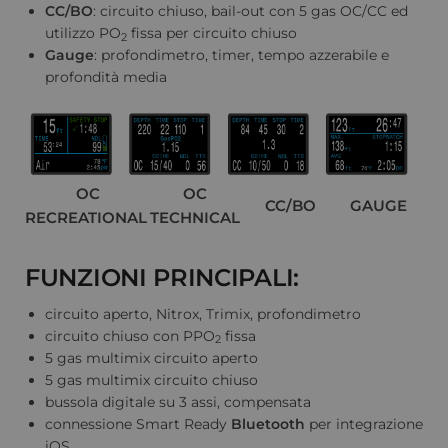
CC/BO
: circuito chiuso, bail-out con 5 gas OC/CC ed
utilizzo PO
fissa per circuito chiuso
2
Gauge
: profondimetro, timer, tempo azzerabile e
profondità media
OC
OC
CC/BO
GAUGE
RECREATIONAL
TECHNICAL
FUNZIONI PRINCIPALI:
circuito aperto, Nitrox, Trimix, profondimetro
circuito chiuso con PPO
fissa
2
5 gas multimix circuito aperto
5 gas multimix circuito chiuso
bussola digitale su 3 assi, compensata
connessione Smart Ready
Bluetooth
per integrazione
iOS