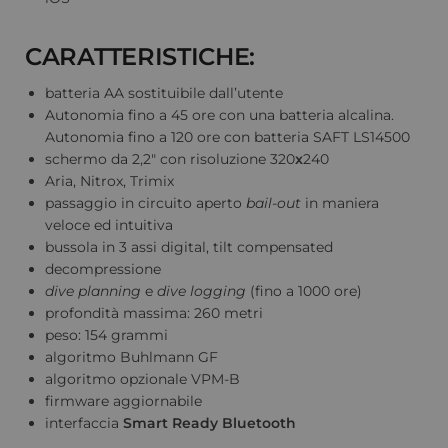
CARATTERISTICHE:
batteria AA sostituibile dall’utente
Autonomia fino a 45 ore con una batteria alcalina.
Autonomia fino a 120 ore con batteria SAFT LS14500
schermo da 2,2″ con risoluzione 320
x
240
Aria, Nitrox, Trimix
passaggio in circuito aperto
bail-out
in maniera
veloce ed intuitiva
bussola in 3 assi digital, tilt compensated
decompressione
dive planning
e
dive logging
(fino a 1000 ore)
profondità massima: 260 metri
peso: 154 grammi
algoritmo Buhlmann GF
algoritmo opzionale VPM-B
firmware aggiornabile
interfaccia
Smart Ready Bluetooth