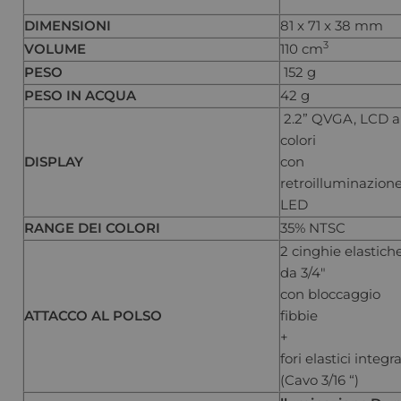
DIMENSIONI
81 x 71 x 38 mm
3
VOLUME
110 cm
PESO
152 g
PESO IN ACQUA
42 g
2.2” QVGA, LCD a
colori
DISPLAY
con
retroilluminazion
LED
RANGE DEI COLORI
35% NTSC
2 cinghie elastich
da 3/4″
con bloccaggio
ATTACCO AL POLSO
fibbie
+
fori elastici integra
(Cavo 3/16 “)