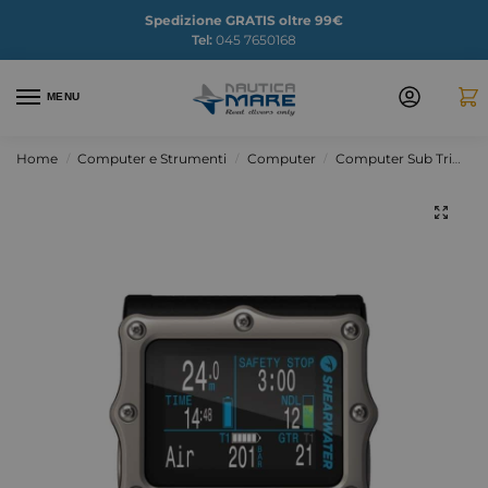
Spedizione GRATIS oltre 99€
Tel:
045 7650168
MENU
Home
Computer e Strumenti
Computer
Computer Sub Trimix & Tecnici
/
/
/