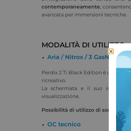
contemporaneamente
, consenten
avanzata per immersioni tecniche.
MODALITÀ DI UTILIZZO:
Aria / Nitrox / 3 GasNx
Perdix 2 Ti Black Edition è un
comput
ricreativo.
La schermata e il suo intero
la
visualizzazione.
Possibilità di utilizzo di sonda aria
g
OC tecnico