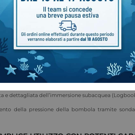
ato
come impostazione predefinita.
za) – PO2 costante per circuito chiuso – Opzione uti
r sub Perdix 2 Ti Shearwater misura
profondità 
a e dettagliata dell’immersione subacquea (Logbook
amento della pressione della bombola tramite sonda