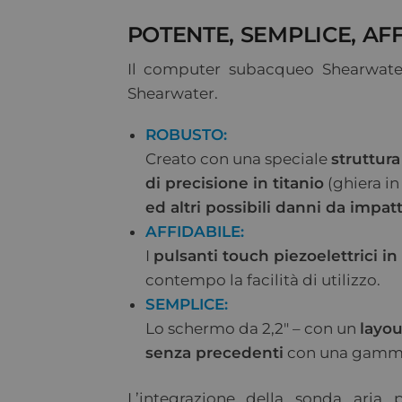
POTENTE, SEMPLICE, AF
Il computer subacqueo Shearwater
Shearwater.
ROBUSTO:
Creato con una speciale
struttura
di precisione in titanio
(ghiera in
ed altri possibili danni da impat
AFFIDABILE:
I
pulsanti touch piezoelettrici in 
contempo la facilità di utilizzo.
SEMPLICE:
Lo schermo da 2,2″ – con un
layou
senza precedenti
con una gamma d
L’integrazione della sonda aria p