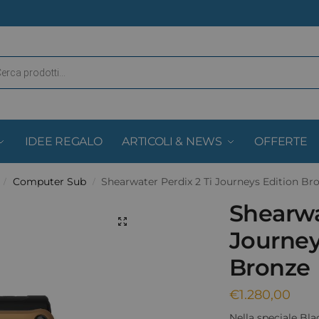
IDEE REGALO
ARTICOLI & NEWS
OFFERTE
Computer Sub
Shearwater Perdix 2 Ti Journeys Edition Br
/
/
Shearwa
Journey
Bronze
€
1.280,00
Nella speciale Bla