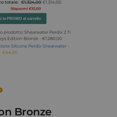
o totale:
€
1.324,00
€
1.314,00
Risparmi
€
10,00
i la PROMO al carrello
 prodotto: Shearwater Perdix 2 Ti
eys Edition Bronze
-
€
1.280,00
zione Silicone Perdix Shearwater
-
€
44,00
0
ion Bronze