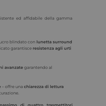
istente ed affidabile della gamma
olucro blindato con
lunetta surround
licato garantisce
resistenza agli urti
ni avanzate
garantendo al
e
– offre una
chiarezza di lettura
turazione.
assimo di quattro trasmettitori