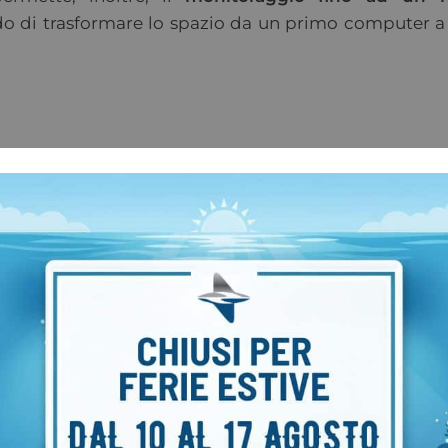
do di trasformare lo spazio da un primo computer a
er sub a 3 gas (Nitrox)
adatto quindi al subacqueo
yout visivo è totalmente personalizzabile
a seco
razie agli appositi trasmettitori Swift.