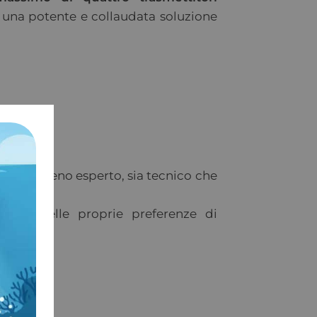
 una potente e collaudata soluzione
 più o meno esperto, sia tecnico che
nda delle proprie preferenze di