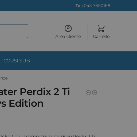
Tel:
045 7650168
Area cliente
Carrello
CORSI SUB
onze
ter Perdix 2 Ti
s Edition
ck Edition, il computer subacqueo Perdix 2 Ti