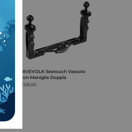
ng
DIVEVOLK Seatouch Vassoio
con Maniglia Doppia
€
126,00