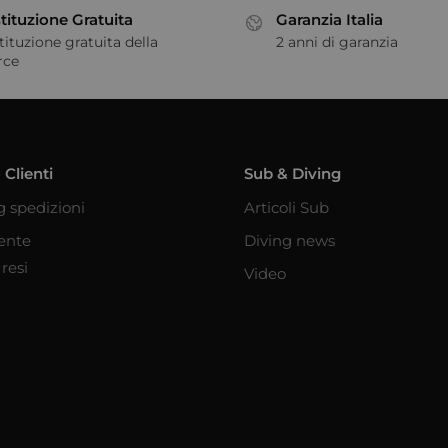
tituzione Gratuita
Garanzia Italia
tituzione gratuita della
2 anni di garanzia
rce
 Clienti
Sub & Diving
g spedizioni
Articoli Sub
iente
Diving news
resi
Video