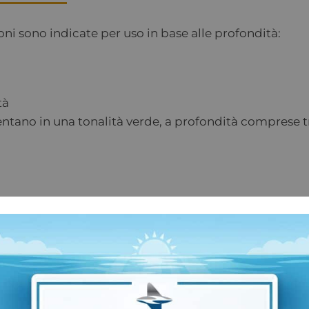
ioni sono indicate per uso in base alle profondità:
tà
ntano in una tonalità verde, a profondità comprese tra
Categoria:
Custodie Sub GoPRO T-Housing
Marchio: