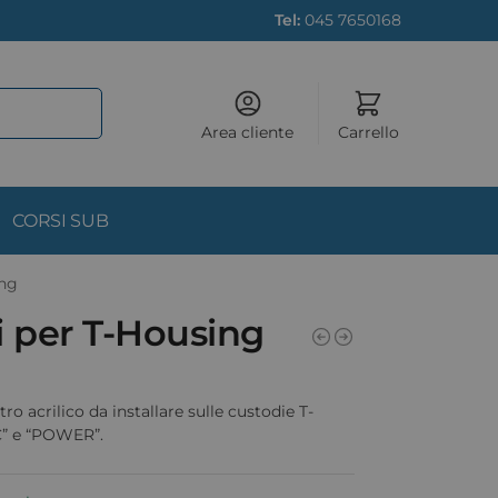
Tel:
045 7650168
Area cliente
Carrello
CORSI SUB
ing
ri per T-Housing
etro acrilico da installare sulle custodie T-
” e “POWER”.