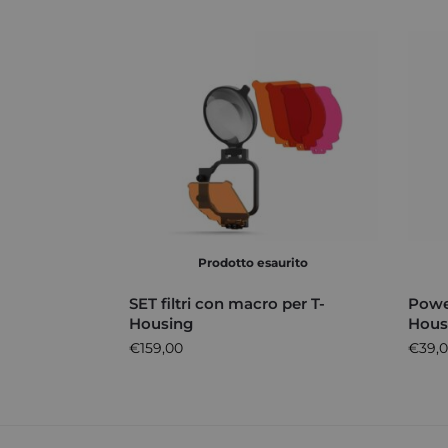
Prodotto esaurito
SET filtri con macro per T-
Powe
Housing
Hous
€
159,00
€
39,