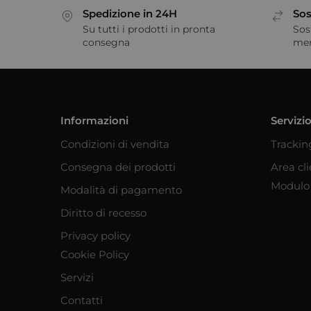
Spedizione in 24H
Sos
Su tutti i prodotti in pronta
Sos
consegna
me
Informazioni
Servizio
Condizioni di vendita
Trackin
Consegna dei prodotti
Area cl
Modulo 
Modalità di pagamento
Diritto di recesso
Privacy policy
Cookie Policy
Servizi
Contatti