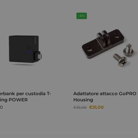
-6%
rbank per custodia T-
Adattatore attacco GoPRO 
ing POWER
Housing
00
€
31,00
€
33,00