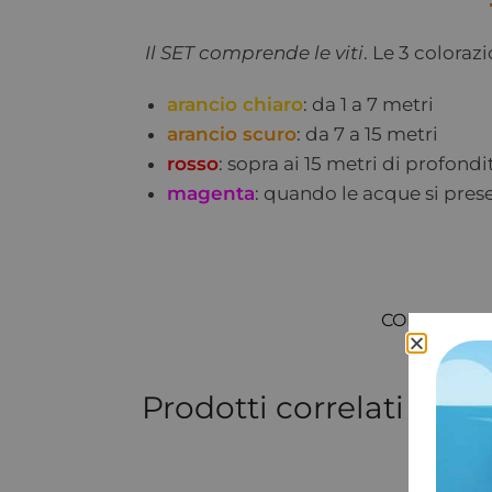
Il SET comprende le viti
. Le 3 coloraz
arancio chiaro
: da 1 a 7 metri
arancio scuro
: da 7 a 15 metri
rosso
: sopra ai 15 metri di profondi
magenta
: quando le acque si prese
COD:
5810
Prodotti correlati