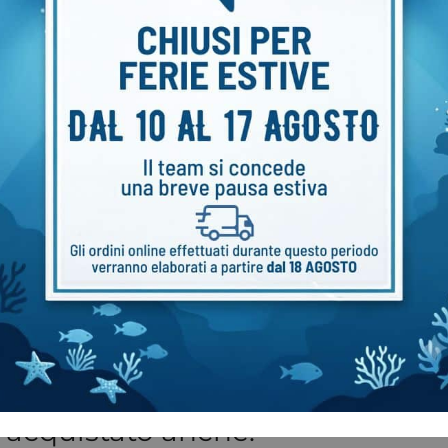
i magnetici T-Housing
Cappucci tasti per T-Housi
O HERO 8
€
11,00
95
-
€
94,95
 acquistato anche: