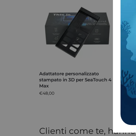
Adattatore personalizzato
Filtr
stampato in 3D per SeaTouch 4
GoPR
Max
€
59,
€
48,00
Clienti come te, hanno