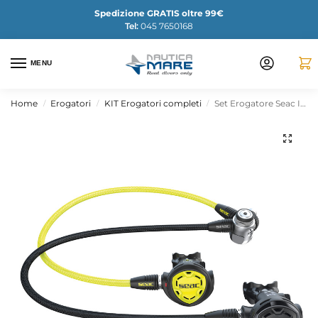
Spedizione GRATIS oltre 99€
Tel:
045 7650168
MENU
Home
Erogatori
KIT Erogatori completi
Set Erogatore Seac IT300 DIN
/
/
/