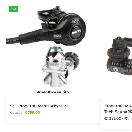
-6%
Prodotto esaurito
SET erogatori Mares Abyss 22
Erogatore MK
Tech ScubaP
€
799,00
€
849,00
€
1.299,00
-
€
1.