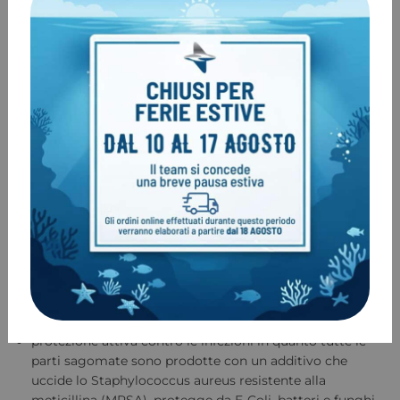
XTX50 Octopus
Fornisce le stesse caratteristiche e prestazioni del secondo
stadio XTX50 menzionato in precedenza ma è munito di un
copertura anteriore gialla e di un tubo giallo da 36″ ad
elevata visibilità.
CARATTERISTICHE:
manopola di controllo dello sforzo di respirazione
possibilità di disattivare l’unità quando non viene usata
pulsanti di spurgo XTX sono grandi e facili da operare
direttamente compatibile con EAN40
pneumaticamente bilanciato consente una respirazione
facile e regolare
grande leva venturi con presa soffice in gomma, che
rende più facile la localizzazione e l’uso
protezione attiva contro le infezioni in quanto tutte le
parti sagomate sono prodotte con un additivo che
uccide lo Staphylococcus aureus resistente alla