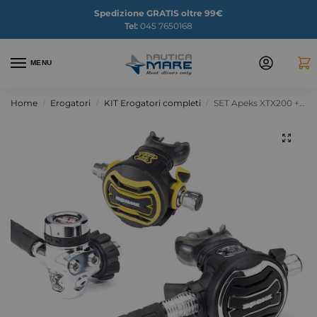
Spedizione GRATIS oltre 99€
Tel:
045 7650168
MENU
Home
Erogatori
KIT Erogatori completi
SET Apeks XTX200 + Octopus XTX50
/
/
/