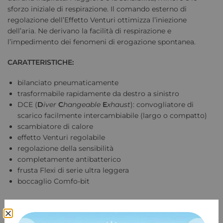
sforzo iniziale di respirazione. Il comando esterno di
regolazione dell’Effetto Venturi ottimizza l’iniezione
dell’aria. Ne derivano la facilità di respirazione e
l’impedimento dei fenomeni di erogazione spontanea.
CARATTERISTICHE:
bilanciato pneumaticamente
trasformabile rapidamente da destro a sinistro
DCE (
D
iver
C
hangeable
E
xhaust
): convogliatore di
scarico facilmente intercambiabile (largo o compatto)
scambiatore di calore
effetto Venturi regolabile
regolazione della sensibilità
completamente antibatterico
frusta Flexi di serie ultra leggera
boccaglio Comfo-bit