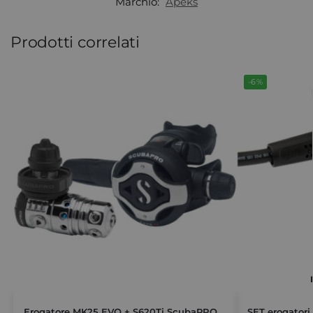
Marchio:
Apeks
Prodotti correlati
-6%
Erogatore MK25 EVO + S620Ti ScubaPRO
SET erogatori