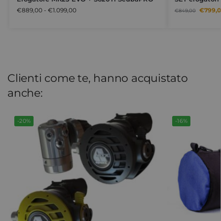
€
889,00
-
€
1.099,00
€
799,
€
849,00
Clienti come te, hanno acquistato
anche:
-20%
-16%