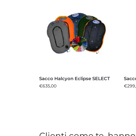
Sacco Halcyon Eclipse SELECT
Sacc
€
635,00
€
299
Clienti come te, hanno