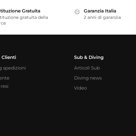
tituzione Gratuita
Garanzia Italia
tituzione gratuita della
2 anni di garanzia
rce
 Clienti
Sub & Diving
g spedizioni
Articoli Sub
iente
Diving news
resi
Video