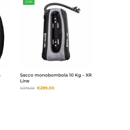
-24%
s
Sacco monobombola 10 Kg – XR
Line
€
289,00
€
379,00