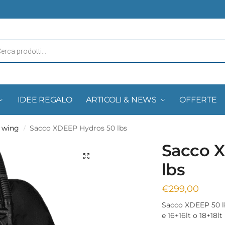
IDEE REGALO
ARTICOLI & NEWS
OFFERTE
 wing
Sacco XDEEP Hydros 50 lbs
/
Sacco 
lbs
€
299,00
Sacco XDEEP 50 lb
e 16+16lt o 18+18lt