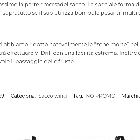
simo la parte emersadel sacco. La speciale forma de
 sopratutto se il sub utilizza bombole pesanti, mult
etti abbiamo ridotto notevolmente le “zone morte” nella 
à effettuare V-Drill con una facilità estrema. Inoltre
le il passaggio delle fruste
59
Categoria:
Sacco wing
Tag:
NO PROMO
Marchi