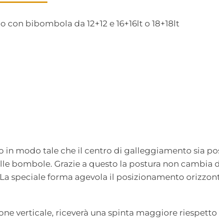
o con bibombola da 12+12 e 16+16lt o 18+18lt
to in modo tale che il centro di galleggiamento sia p
 delle bombole. Grazie a questo la postura non cambia
 La speciale forma agevola il posizionamento orizzon
ione verticale, riceverà una spinta maggiore riespetto 