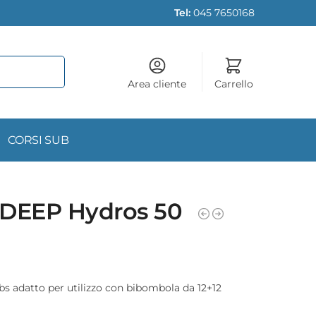
Tel:
045 7650168
Area cliente
Carrello
CORSI SUB
XDEEP Hydros 50
s adatto per utilizzo con bibombola da 12+12