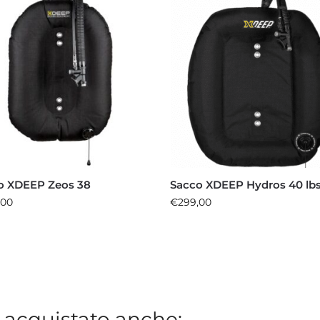
o XDEEP Zeos 38
Sacco XDEEP Hydros 40 lb
,00
€
299,00
 acquistato anche: