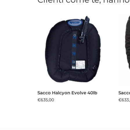
Sacco Halcyon Evolve 40lb
Sacc
€
635,00
€
633