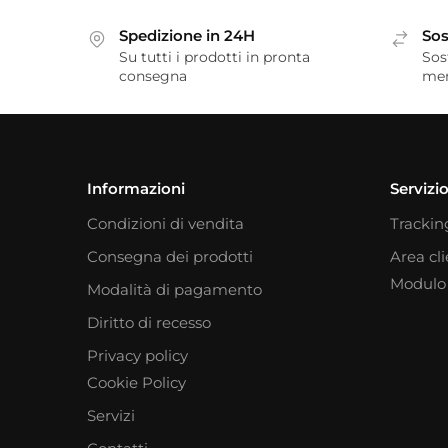
Spedizione in 24H
Sos
Su tutti i prodotti in pronta
Sos
consegna
me
Informazioni
Servizio
Condizioni di vendita
Trackin
Consegna dei prodotti
Area cl
Modulo 
Modalità di pagamento
Diritto di recesso
Privacy policy
Cookie Policy
Servizi