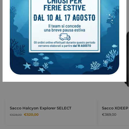
-17%
Sacco Halcyon Explorer SELECT
Sacco XDEEP
€
520,00
€
369,00
€
628,00