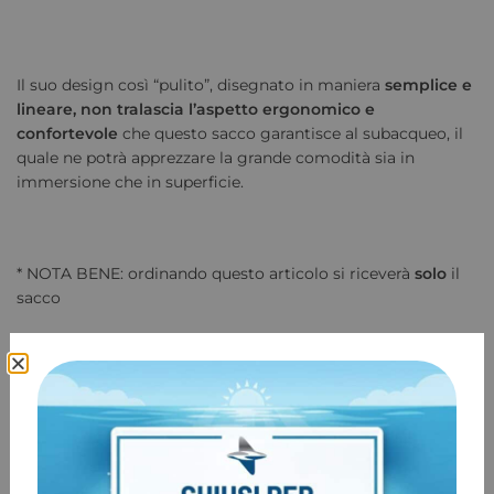
Il suo design così “pulito”, disegnato in maniera
semplice e
lineare, non tralascia l’aspetto ergonomico e
confortevole
che questo sacco garantisce al subacqueo, il
quale ne potrà apprezzare la grande comodità sia in
immersione che in superficie.
* NOTA BENE: ordinando questo articolo si riceverà
solo
il
sacco
COD:
11853
Categoria:
Sacco wing
Marchio:
BDK
Prodotti correlati