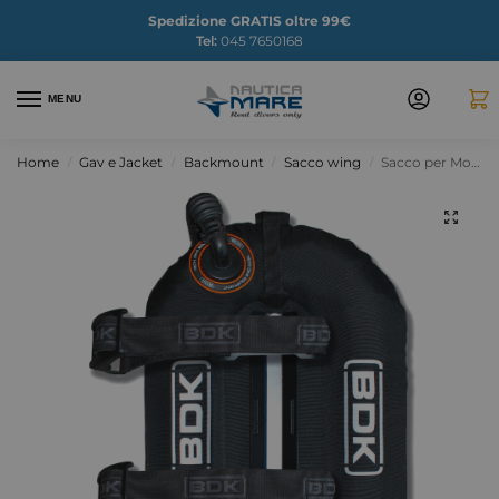
Spedizione GRATIS oltre 99€
Tel:
045 7650168
MENU
Home
Gav e Jacket
Backmount
Sacco wing
Sacco per Mono 30lbs BDK
/
/
/
/