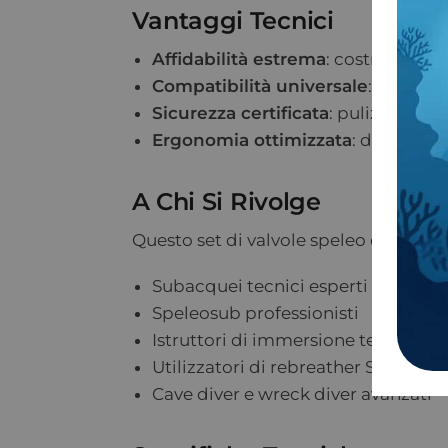
Vantaggi Tecnici
Affidabilità estrema
: costruzione 
Compatibilità universale
: attacco
Sicurezza certificata
: pulizia ossi
Ergonomia ottimizzata
: design st
A Chi Si Rivolge
Questo set di valvole speleo è destina
Subacquei tecnici esperti
Speleosub professionisti
Istruttori di immersione tecnica
Utilizzatori di rebreather SCR
Cave diver e wreck diver avanzati