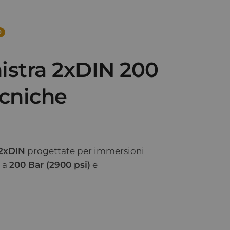
0
istra 2xDIN 200
ecniche
 2xDIN
progettate per immersioni
o a
200 Bar (2900 psi)
e