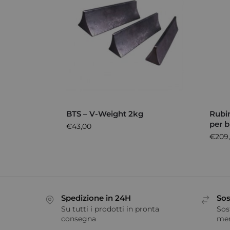
BTS – V-Weight 2kg
Rubi
per 
€
43,00
€
209
Spedizione in 24H
Sos
Su tutti i prodotti in pronta
Sos
consegna
me