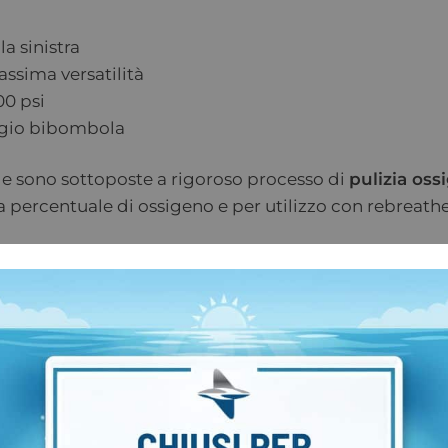
a sinistra
ssima versatilità
00 psi
ggio bibombola
le sono sottoposte a rigoroso processo di
pulizia oss
a percentuale di ossigeno e per utilizzo con rebreathe
la
e
(SCR)
zione