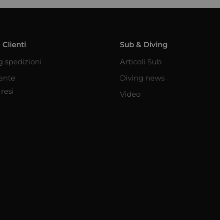
 Clienti
Sub & Diving
g spedizioni
Articoli Sub
iente
Diving news
resi
Video