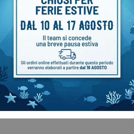
robusta per condizioni impegnative
 2xDIN standard internazionale
geno per miscele fino a 100% O₂
udiato per configurazioni tecniche
to a: