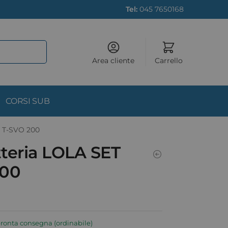
Tel:
045 7650168
Area cliente
Carrello
CORSI SUB
T T-SVO 200
teria LOLA SET
200
pronta consegna (ordinabile)