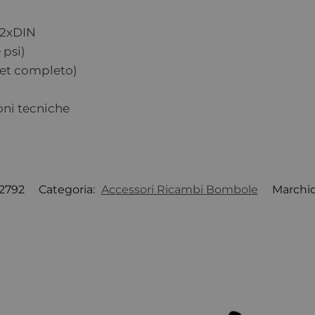
 2xDIN
 psi)
(set completo)
oni tecniche
12792
Categoria:
Accessori Ricambi Bombole
Marchi