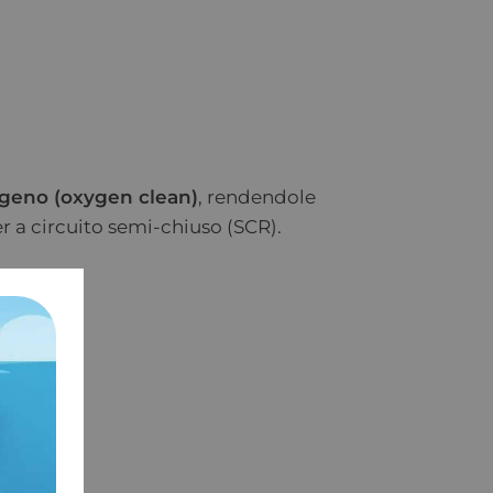
igeno (oxygen clean)
, rendendole
r a circuito semi-chiuso (SCR).