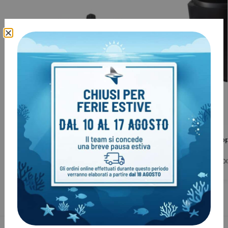
Rubinetteria completa manifold per
Fondello dopp
bibombola – 171 mm
mm
€
209,00
€
22,00
-
€
171,0